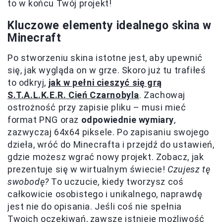
to w końcu Twój projekt!
Kluczowe elementy idealnego skina w
Minecraft
Po stworzeniu skina istotne jest, aby upewnić
się, jak wygląda on w grze. Skoro już tu trafiłeś
to odkryj,
jak w pełni cieszyć się grą
S.T.A.L.K.E.R. Cień Czarnobyla
. Zachowaj
ostrożność przy zapisie pliku – musi mieć
format PNG oraz
odpowiednie wymiary
,
zazwyczaj 64x64 piksele. Po zapisaniu swojego
dzieła, wróć do Minecrafta i przejdź do ustawień,
gdzie możesz wgrać nowy projekt. Zobacz, jak
prezentuje się w wirtualnym świecie!
Czujesz tę
swobodę?
To uczucie, kiedy tworzysz coś
całkowicie osobistego i unikalnego, naprawdę
jest nie do opisania. Jeśli coś nie spełnia
Twoich oczekiwań, zawsze istnieje możliwość