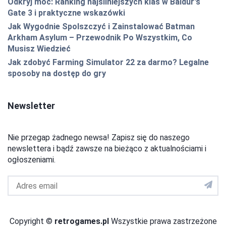
Odkryj moc: Ranking najsilniejszych klas w Baldur's
Gate 3 i praktyczne wskazówki
Jak Wygodnie Spolszczyć i Zainstalować Batman
Arkham Asylum – Przewodnik Po Wszystkim, Co
Musisz Wiedzieć
Jak zdobyć Farming Simulator 22 za darmo? Legalne
sposoby na dostęp do gry
Newsletter
Nie przegap żadnego newsa! Zapisz się do naszego
newslettera i bądź zawsze na bieżąco z aktualnościami i
ogłoszeniami.
Adres
email
do
newslettera
Copyright ©
retrogames.pl
Wszystkie prawa zastrzeżone