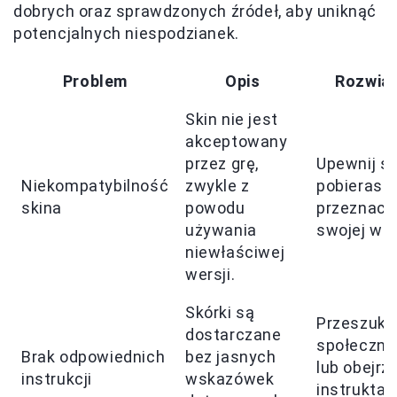
dobrych oraz sprawdzonych źródeł, aby uniknąć
potencjalnych niespodzianek.
Problem
Opis
Rozwiąz
Skin nie jest
akceptowany
przez grę,
Upewnij si
Niekompatybilność
zwykle z
pobierasz 
skina
powodu
przeznacz
używania
swojej wers
niewłaściwej
wersji.
Skórki są
Przeszukaj
dostarczane
społeczno
Brak odpowiednich
bez jasnych
lub obejrzy
instrukcji
wskazówek
instrukta