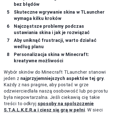
bez błędów
Skuteczne wgrywanie skina w TLauncher
wymaga kilku kroków
Najczęstsze problemy podczas
ustawiania skina i jak je rozwiązać
Aby uniknąć frustracji, warto działać
według planu
Personalizacja skina w Minecraft:
kreatywne możliwości
Wybór skinów do Minecraft TLauncher stanowi
jeden z
najprzyjemniejszych aspektów tej gry
.
Każdy z nas pragnie, aby postać w grze
odzwierciedlała naszą osobowość lub po prostu
była niepowtarzalna. Jeśli ciekawią cię takie
treści to odkryj
sposoby na spolszczenie
S.T.A.L.K.E.R.a i ciesz się grą w pełni
. W sieci