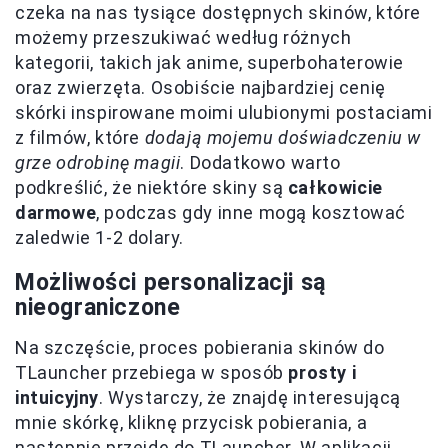
czeka na nas tysiące dostępnych skinów, które
możemy przeszukiwać według różnych
kategorii, takich jak anime, superbohaterowie
oraz zwierzęta. Osobiście najbardziej cenię
skórki inspirowane moimi ulubionymi postaciami
z filmów, które
dodają mojemu doświadczeniu w
grze odrobinę magii
. Dodatkowo warto
podkreślić, że niektóre skiny są
całkowicie
darmowe
, podczas gdy inne mogą kosztować
zaledwie 1-2 dolary.
Możliwości personalizacji są
nieograniczone
Na szczęście, proces pobierania skinów do
TLauncher przebiega w sposób
prosty i
intuicyjny
. Wystarczy, że znajdę interesującą
mnie skórkę, kliknę przycisk pobierania, a
następnie przejdę do TLauncher. W aplikacji