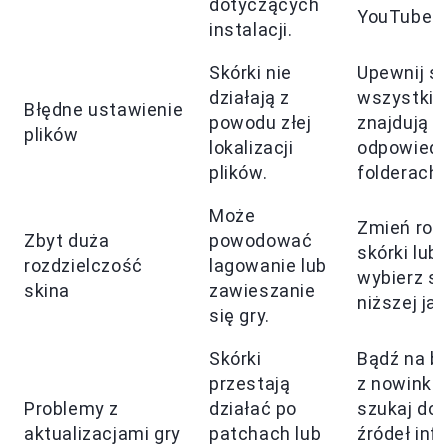
dotyczących
YouTube.
instalacji.
Skórki nie
Upewnij si
działają z
wszystkie 
Błędne ustawienie
powodu złej
znajdują s
plików
lokalizacji
odpowiedn
plików.
folderach.
Może
Zmień roz
Zbyt duża
powodować
skórki lub
rozdzielczość
lagowanie lub
wybierz sk
skina
zawieszanie
niższej jak
się gry.
Skórki
Bądź na b
przestają
z nowinkam
Problemy z
działać po
szukaj do
aktualizacjami gry
patchach lub
źródeł inf