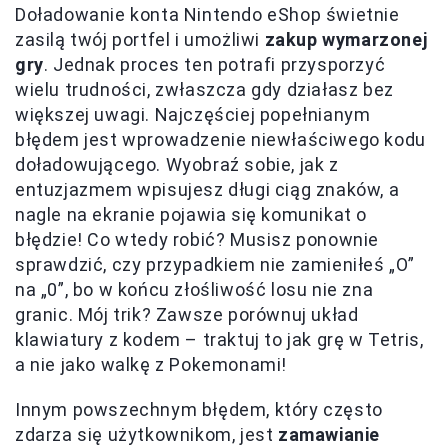
Doładowanie konta Nintendo eShop świetnie
zasilą twój portfel i umożliwi
zakup wymarzonej
gry
. Jednak proces ten potrafi przysporzyć
wielu trudności, zwłaszcza gdy działasz bez
większej uwagi. Najczęściej popełnianym
błędem jest wprowadzenie niewłaściwego kodu
doładowującego. Wyobraź sobie, jak z
entuzjazmem wpisujesz długi ciąg znaków, a
nagle na ekranie pojawia się komunikat o
błędzie! Co wtedy robić? Musisz ponownie
sprawdzić, czy przypadkiem nie zamieniłeś „O”
na „0”, bo w końcu złośliwość losu nie zna
granic. Mój trik? Zawsze porównuj układ
klawiatury z kodem – traktuj to jak grę w Tetris,
a nie jako walkę z Pokemonami!
Innym powszechnym błędem, który często
zdarza się użytkownikom, jest
zamawianie