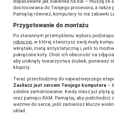
dopasowane jak sukienka na bal – muszą ze s
dostosowana do Twojego procesora, a także p
Pamiętaj również, komputery to nie zabawki Le
Przygotowanie do montażu
Po starannym przemyśleniu wyboru podzespo
roboczej
, w której stworzysz swój mały kompu
wkrętaki, matę antystatyczną i, jeśli to możli
pokręcone koty. Choć ich obecność na zdjęcia
aby uniknęły towarzystwa śrubek, ponieważ 
kłopoty.
Teraz przechodzimy do najważniejszego etapu,
Zasilacz jest sercem Twojego komputera
– b
solidne zamontowanie. Kiedy masz już płytę 
oraz pamięci RAM. Pamiętaj, aby podchodzić do
weźmie do serca, jeśli zamienisz klucze wioli
układ.