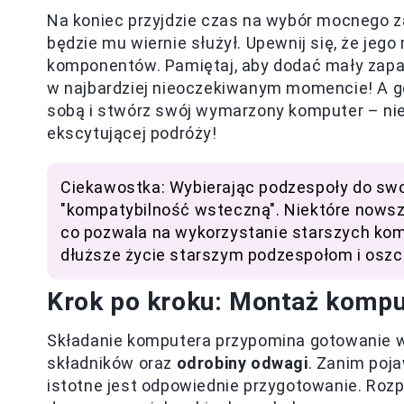
Na koniec przyjdzie czas na wybór mocnego za
będzie mu wiernie służył. Upewnij się, że jeg
komponentów. Pamiętaj, aby dodać mały zapas m
w najbardziej nieoczekiwanym momencie! A gd
sobą i stwórz swój wymarzony komputer – nie
ekscytującej podróży!
Ciekawostka: Wybierając podzespoły do sw
"kompatybilność wsteczną". Niektóre nowsz
co pozwala na wykorzystanie starszych kom
dłuższe życie starszym podzespołom i oszc
Krok po kroku: Montaż kompu
Składanie komputera przypomina gotowanie 
składników oraz
odrobiny odwagi
. Zanim poja
istotne jest odpowiednie przygotowanie. Roz