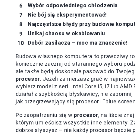
Wybór odpowiedniego chłodzenia
Nie bój się eksperymentować!
Najczęstsze błędy przy budowie kompute
Unikaj chaosu w okablowaniu
Dobór zasilacza – moc ma znaczenie!
Budowa własnego komputera to prawdziwy roll
koniecznie zacznij od starannego wyboru podz
ale także będą doskonale pasować do Twojego
procesor
. Jeżeli zamierzasz grać w najnowsze
wybierz model z serii Intel Core i5, i7 lub AM
działał z szybkością błyskawicy, nie zapomnij 
jak przegrzewający się procesor i “blue screen
Po zaopatrzeniu się w
procesor
, na liście zn
którym umieścisz wszystkie inne elementy. Z
dobrze słyszysz – nie każdy procesor będzie 