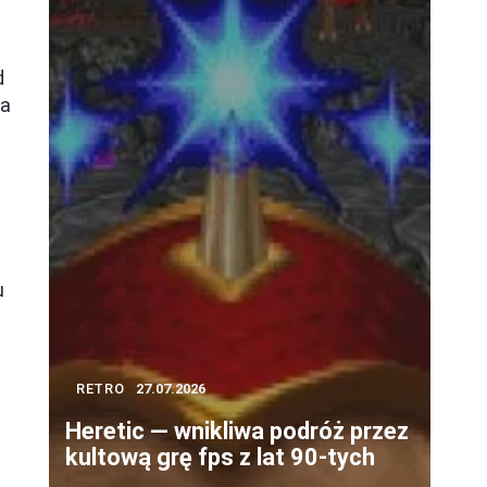
d
ma
u
RETRO
27.07.2026
Heretic — wnikliwa podróż przez
kultową grę fps z lat 90-tych