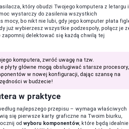
silacza, który obudzi Twojego komputera z letargu i
o moc wystarczy do zasilenia wszystkich
ocy, bo nikt nie lubi, gdy jego komputer płata figl
y już wybierzesz wszystkie podzespoły, połącz je z
 zapomnij delektować się każdą chwilą tej
ojego komputera, zwróć uwagę na tzw.
e płyty główne mogą obsługiwać starsze procesory,
ponentów w nowej konfiguracji, dając szansę na
zędności w budżecie!
tera w praktyce
według najlepszego przepisu – wymaga właściwych
wią się pierwsze karty graficzne na Twoim biurku,
pocznij od
wyboru komponentów
, które będą idealnie