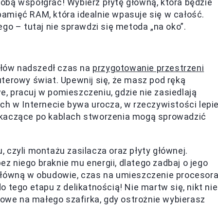
obą współgrać! Wybierz płytę główną, która będzie
amięć RAM, która idealnie wpasuje się w całość.
go – tutaj nie sprawdzi się metoda „na oko”.
łów nadszedł czas na
przygotowanie przestrzeni
terowy świat. Upewnij się, że masz pod ręką
we, pracuj w pomieszczeniu, gdzie nie zasiedlają
ch w Internecie bywa urocza, w rzeczywistości lepie
skaczące po kablach stworzenia mogą sprowadzić
 czyli montażu zasilacza oraz płyty głównej.
ez niego braknie mu energii, dlatego zadbaj o jego
główną w obudowie, czas na umieszczenie procesor
 tego etapu z delikatnością! Nie martw się, nikt nie
nowe na małego szafirka, gdy ostrożnie wybierasz