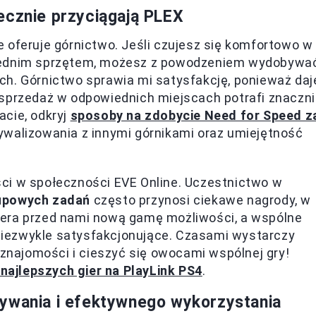
ecznie przyciągają PLEX
 oferuje górnictwo. Jeśli czujesz się komfortowo w
wiednim sprzętem, możesz z powodzeniem wydobywa
h. Górnictwo sprawia mi satysfakcję, ponieważ daj
 sprzedaż w odpowiednich miejscach potrafi znaczn
acie, odkryj
sposoby na zdobycie Need for Speed z
rywalizowania z innymi górnikami oraz umiejętność
ci w społeczności EVE Online. Uczestnictwo w
upowych zadań
często przynosi ciekawe nagrody, w
iera przed nami nową gamę możliwości, a wspólne
ż niezwykle satysfakcjonujące. Czasami wystarczy
 znajomości i cieszyć się owocami wspólnej gry!
najlepszych gier na PlayLink PS4
.
bywania i efektywnego wykorzystania