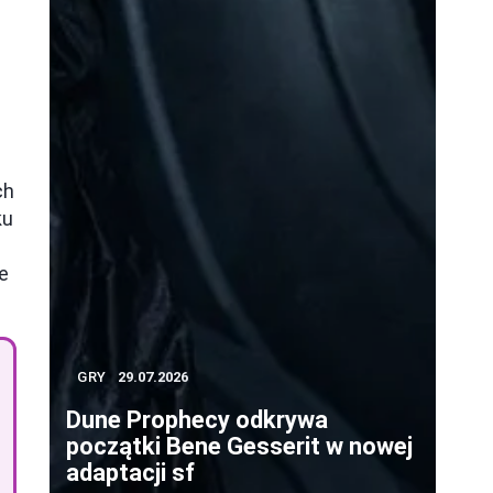
ch
ku
e
GRY
29.07.2026
Dune Prophecy odkrywa
początki Bene Gesserit w nowej
adaptacji sf