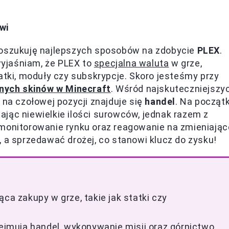
wi
poszukuję najlepszych sposobów na zdobycie
PLEX
.
 wyjaśniam, że PLEX to
specjalna waluta
w grze,
atki, moduły czy subskrypcje. Skoro jesteśmy przy
lnych skinów w Minecraft
. Wśród najskuteczniejszy
 na czołowej pozycji znajduje się
handel
. Na począt
jąc niewielkie ilości surowców, jednak razem z
 monitorowanie rynku oraz reagowanie na zmieniając
, a sprzedawać drożej, co stanowi klucz do zysku!
ca zakupy w grze, takie jak statki czy
mują handel, wykonywanie misji oraz górnictwo.