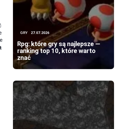
ć
e
GRY
27.07.2026
ie
Rpg: które gry są najlepsze —
a
ranking top 10, które warto
znać