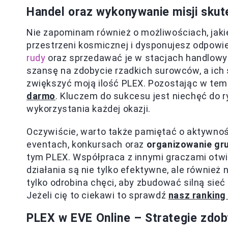
Handel oraz wykonywanie misji skut
Nie zapominam również o możliwościach, jakie
przestrzeni kosmicznej i dysponujesz odpo
rudy
oraz sprzedawać je w stacjach handlowyc
szansę na zdobycie rzadkich surowców, a ich
zwiększyć moją ilość PLEX. Pozostając w tem
darmo
. Kluczem do sukcesu jest niechęć do 
wykorzystania każdej okazji.
Oczywiście, warto także pamiętać o aktywnoś
eventach, konkursach oraz
organizowanie gr
tym PLEX. Współpraca z innymi graczami otw
działania są nie tylko efektywne, ale równie
tylko odrobina chęci, aby zbudować silną sieć
Jeżeli cię to ciekawi to sprawdź
nasz ranking 
PLEX w EVE Online – Strategie zdo