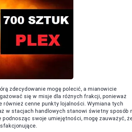
którą zdecydowanie mogę polecić, a mianowicie
ażować się w misje dla różnych frakcji, ponieważ
le również cenne punkty lojalności. Wymiana tych
daż w stacjach handlowych stanowi świetny sposób 
e podnosząc swoje umiejętności, mogę zauważyć, ż
ysfakcjonujące.