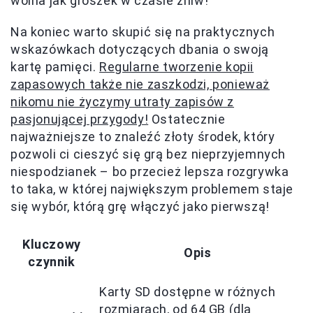
wolna jak groszek w czasie żniw!
Na koniec warto skupić się na praktycznych
wskazówkach dotyczących dbania o swoją
kartę pamięci.
Regularne tworzenie kopii
zapasowych także nie zaszkodzi, ponieważ
nikomu nie życzymy utraty zapisów z
pasjonującej przygody!
Ostatecznie
najważniejsze to znaleźć złoty środek, który
pozwoli ci cieszyć się grą bez nieprzyjemnych
niespodzianek – bo przecież lepsza rozgrywka
to taka, w której największym problemem staje
się wybór, którą grę włączyć jako pierwszą!
Kluczowy
Opis
czynnik
Karty SD dostępne w różnych
rozmiarach, od 64 GB (dla