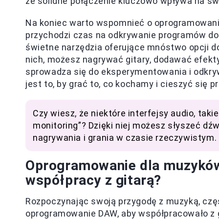
że solidne połączenie kluczowo wpływa na św
Na koniec warto wspomnieć o oprogramowaniu.
przychodzi czas na odkrywanie programów do n
świetne narzędzia oferujące mnóstwo opcji d
nich, możesz nagrywać gitary, dodawać efek
sprowadza się do eksperymentowania i odkryw
jest to, by grać to, co kochamy i cieszyć się
Czy wiesz, że niektóre interfejsy audio, takie
monitoring”? Dzięki niej możesz słyszeć dźw
nagrywania i grania w czasie rzeczywistym.
Oprogramowanie dla muzyków
współpracy z gitarą?
Rozpoczynając swoją przygodę z muzyką, częst
oprogramowanie DAW, aby współpracowało z g