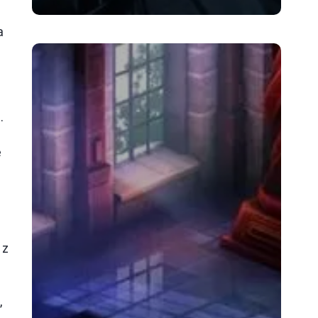
a
.
e
 z
,