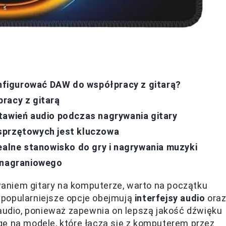
figurować DAW do współpracy z gitarą?
racy z gitarą
tawień audio podczas nagrywania gitary
sprzętowych jest kluczowa
ealne stanowisko do gry i nagrywania muzyki
u nagraniowego
aniem gitary na komputerze, warto na początku
popularniejsze opcje obejmują
interfejsy audio
ora
 audio, ponieważ zapewnia on lepszą jakość dźwięku
gę na modele, które łączą się z komputerem przez