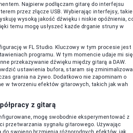
mentem. Najpierw podłączam gitarę do interfejsu
terem przez złącze USB. Wybierając interfejsy, takie
zyskuję wysoką jakość dźwięku i niskie opóźnienia, c
ięki temu mogę usłyszeć każde drganie struny w
igurację w FL Studio. Kluczowy w tym procesie jest
tawieniach programu. W tym momencie udaje mi się
łynne przekazywanie dźwięku między gitarą a DAW.
awdzić ustawienia bufora, staram się zminimalizow
czas grania na żywo. Dodatkowo nie zapominam o
e w tworzeniu efektów gitarowych, takich jak wah
półpracy z gitarą
skonfigurowane, mogę swobodnie eksperymentować z
ści przetwarzania sygnału gitarowego. Używając
do swojego brzmienia różnorodnych efektów, jak