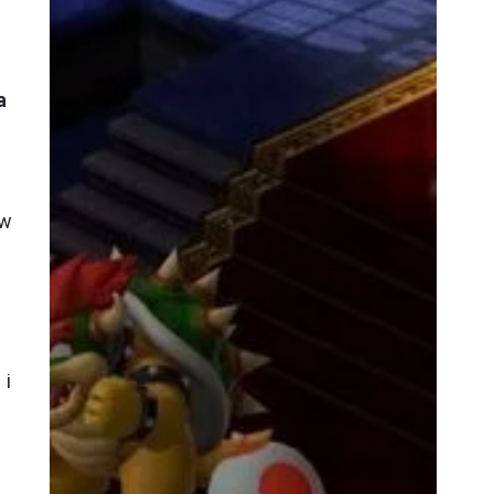
a
 w
.
 i