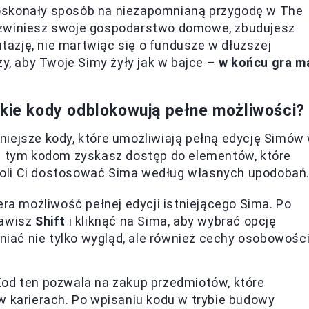
oskonały sposób na niezapomnianą przygodę w The
ozwiniesz swoje gospodarstwo domowe, zbudujesz
azję, nie martwiąc się o fundusze w dłuższej
zy, aby Twoje Simy żyły jak w bajce –
w końcu gra m
akie kody odblokowują pełne możliwości?
niejsze kody, które umożliwiają pełną edycję Simów
ki tym kodom zyskasz dostęp do elementów, które
oli Ci dostosować Sima według własnych upodobań
ra możliwość pełnej edycji istniejącego Sima. Po
lawisz
Shift
i kliknąć na Sima, aby wybrać opcję
niać nie tylko wygląd, ale również cechy osobowości
Kod ten pozwala na zakup przedmiotów, które
 karierach. Po wpisaniu kodu w trybie budowy