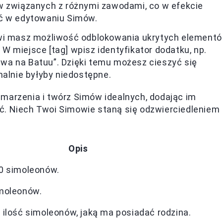
w związanych z różnymi zawodami, co w efekcie
ść w edytowaniu Simów.
wi masz możliwość odblokowania ukrytych element
 miejsce [tag] wpisz identyfikator dodatku, np.
wa na Batuu”. Dzięki temu możesz cieszyć się
malnie byłyby niedostępne.
marzenia i twórz Simów idealnych, dodając im
ć. Niech Twoi Simowie staną się odzwierciedleniem
Opis
00 simoleonów.
imoleonów.
 ilość simoleonów, jaką ma posiadać rodzina.