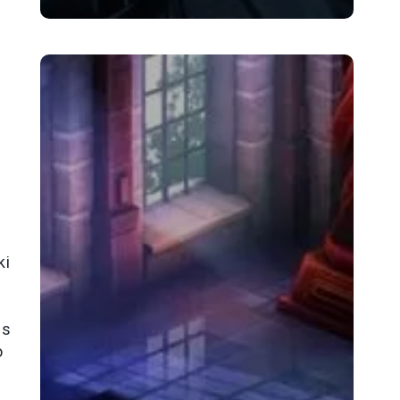
e
ki
ls
o