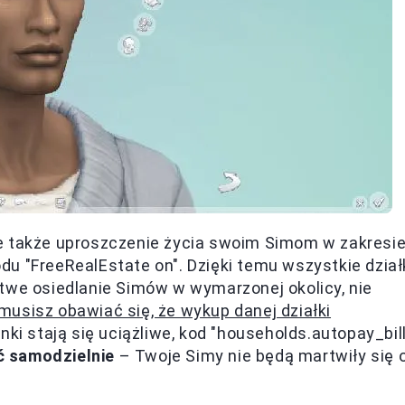
 ale także uproszczenie życia swoim Simom w zakresi
u "FreeRealEstate on". Dzięki temu wszystkie dział
twe osiedlanie Simów w wymarzonej okolicy, nie
musisz obawiać się, że wykup danej działki
nki stają się uciążliwe, kod "households.autopay_bil
ić samodzielnie
– Twoje Simy nie będą martwiły się 