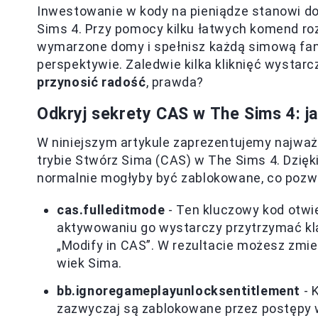
Inwestowanie w kody na pieniądze stanowi d
Sims 4. Przy pomocy kilku łatwych komend r
wymarzone domy i spełnisz każdą simową fant
perspektywie. Zaledwie kilka kliknięć wystarc
przynosić radość
, prawda?
Odkryj sekrety CAS w The Sims 4: j
W niniejszym artykule zaprezentujemy najważ
trybie Stwórz Sima (CAS) w The Sims 4. Dzię
normalnie mogłyby być zablokowane, co pozw
cas.fulleditmode
- Ten kluczowy kod otwie
aktywowaniu go wystarczy przytrzymać k
„Modify in CAS”. W rezultacie możesz zmie
wiek Sima.
bb.ignoregameplayunlocksentitlement
- 
zazwyczaj są zablokowane przez postępy w