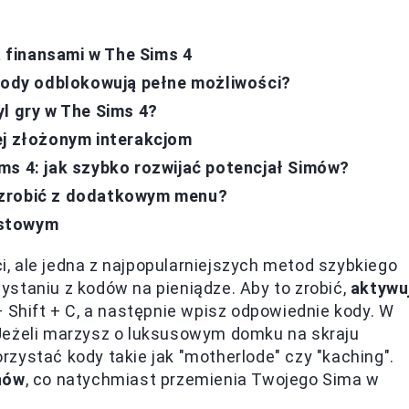
finansami w The Sims 4
 kody odblokowują pełne możliwości?
l gry w The Sims 4?
ej złożonym interakcjom
ms 4: jak szybko rozwijać potencjał Simów?
 zrobić z dodatkowym menu?
estowym
, ale jedna z najpopularniejszych metod szybkiego
staniu z kodów na pieniądze. Aby to zrobić,
aktywu
+ Shift + C, a następnie wpisz odpowiednie kody. W
Jeżeli marzysz o luksusowym domku na skraju
zystać kody takie jak "motherlode" czy "kaching".
nów
, co natychmiast przemienia Twojego Sima w