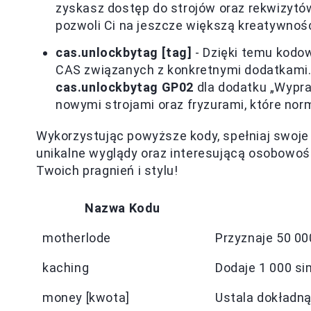
zyskasz dostęp do strojów oraz rekwizytó
pozwoli Ci na jeszcze większą kreatywno
cas.unlockbytag [tag]
- Dzięki temu kodo
CAS związanych z konkretnymi dodatkami. W
cas.unlockbytag GP02
dla dodatku „Wypra
nowymi strojami oraz fryzurami, które nor
Wykorzystując powyższe kody, spełniaj swoje 
unikalne wyglądy oraz interesującą osobowoś
Twoich pragnień i stylu!
Nazwa Kodu
motherlode
Przyznaje 50 0
kaching
Dodaje 1 000 s
money [kwota]
Ustala dokładną