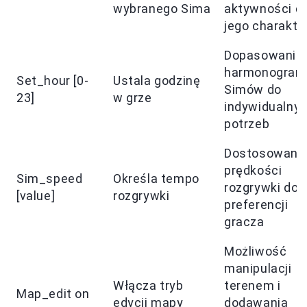
wybranego Sima
aktywności d
jego charakte
Dopasowanie
harmonogram
Set_hour [0-
Ustala godzinę
Simów do
23]
w grze
indywidualny
potrzeb
Dostosowani
prędkości
Sim_speed
Określa tempo
rozgrywki do
[value]
rozgrywki
preferencji
gracza
Możliwość
manipulacji
Włącza tryb
terenem i
Map_edit on
edycji mapy
dodawania