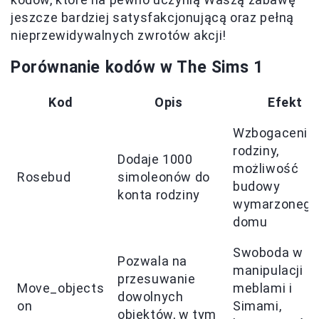
jeszcze bardziej satysfakcjonującą oraz pełną
nieprzewidywalnych zwrotów akcji!
Porównanie kodów w The Sims 1
Kod
Opis
Efekt
Wzbogacenie
rodziny,
Dodaje 1000
możliwość
Rosebud
simoleonów do
budowy
konta rodziny
wymarzonego
domu
Swoboda w
Pozwala na
manipulacji
przesuwanie
Move_objects
meblami i
dowolnych
on
Simami,
obiektów, w tym