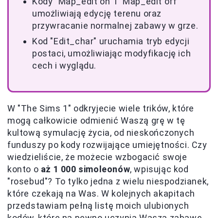
Kody "Map_edit on" i "Map_edit off"
umożliwiają edycję terenu oraz
przywracanie normalnej zabawy w grze.
Kod "Edit_char" uruchamia tryb edycji
postaci, umożliwiając modyfikację ich
cech i wyglądu.
W "The Sims 1" odkryjecie wiele trików, które
mogą całkowicie odmienić Waszą grę w tę
kultową symulację życia, od nieskończonych
funduszy po kody rozwijające umiejętności. Czy
wiedzieliście, że możecie wzbogacić swoje
konto o
aż 1 000 simoleonów
, wpisując kod
"rosebud"? To tylko jedna z wielu niespodzianek,
które czekają na Was. W kolejnych akapitach
przedstawiam pełną listę moich ulubionych
kodów, które na pewno uczynią Waszą zabawę