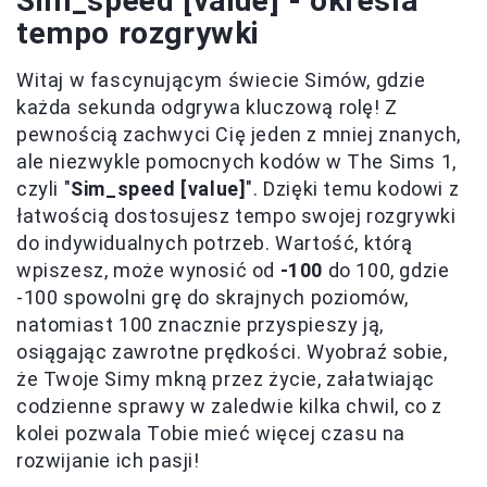
Sim_speed [value] - określa
tempo rozgrywki
Witaj w fascynującym świecie Simów, gdzie
każda sekunda odgrywa kluczową rolę! Z
pewnością zachwyci Cię jeden z mniej znanych,
ale niezwykle pomocnych kodów w The Sims 1,
czyli "
Sim_speed [value]
". Dzięki temu kodowi z
łatwością dostosujesz tempo swojej rozgrywki
do indywidualnych potrzeb. Wartość, którą
wpiszesz, może wynosić od
-100
do 100, gdzie
-100 spowolni grę do skrajnych poziomów,
natomiast 100 znacznie przyspieszy ją,
osiągając zawrotne prędkości. Wyobraź sobie,
że Twoje Simy mkną przez życie, załatwiając
codzienne sprawy w zaledwie kilka chwil, co z
kolei pozwala Tobie mieć więcej czasu na
rozwijanie ich pasji!