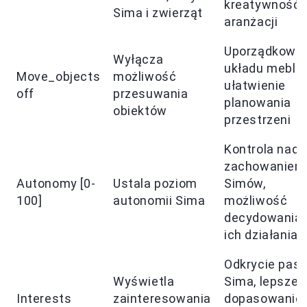
kreatywność 
Sima i zwierząt
aranżacji
Uporządkowa
Wyłącza
układu mebli,
Move_objects
możliwość
ułatwienie
off
przesuwania
planowania
obiektów
przestrzeni
Kontrola nad
zachowaniem
Autonomy [0-
Ustala poziom
Simów,
100]
autonomii Sima
możliwość
decydowania 
ich działaniac
Odkrycie pasji
Wyświetla
Sima, lepsze
Interests
zainteresowania
dopasowanie