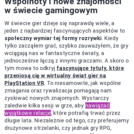
Wspólnoty i nowe znajomości
w świecie gamingowym
W świecie gier dzieje się naprawdę wiele, a
jeden z najbardziej fascynujących aspektów to
społeczny wymiar tej formy rozrywki
. Kiedy
tylko zacząłem grać, szybko zauważyłem, że gry
wciągają nas w fantastyczne światy, a
jednocześnie łączą z innymi graczami. A skoro o
tym mowa to odkryj
fascynujące tytuły, które
przeniosą cię w wirtualny świat gier na
PlayStation VR
. To niesamowite, jak wspólne
zmagania oraz rywalizacja pomagają nam
zyskiwać nowych znajomych. Wystarczy
zaledwie kilka sesji w grze, aby
nawiązać
wyjątkowe relacje
, które potrafią trwać przez
długie lata. Niezależnie od tego, czy preferujemy
drużynowe strzelanki, czy jednak gry RPG,