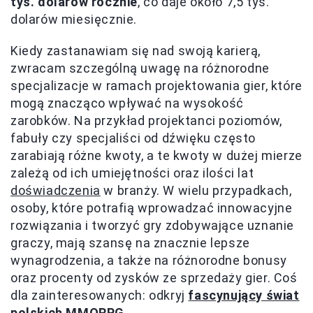
tys. dolarów rocznie
, co daje około 7,5 tys.
dolarów miesięcznie.
Kiedy zastanawiam się nad swoją karierą,
zwracam szczególną uwagę na różnorodne
specjalizacje w ramach projektowania gier, które
mogą znacząco wpływać na wysokość
zarobków. Na przykład projektanci poziomów,
fabuły czy specjaliści od dźwięku często
zarabiają różne kwoty, a te kwoty w dużej mierze
zależą od ich umiejętności oraz ilości lat
doświadczenia
w branży. W wielu przypadkach,
osoby, które potrafią wprowadzać innowacyjne
rozwiązania i tworzyć gry zdobywające uznanie
graczy, mają szansę na znacznie lepsze
wynagrodzenia, a także na różnorodne bonusy
oraz procenty od zysków ze sprzedaży gier. Coś
dla zainteresowanych: odkryj
fascynujący świat
polskich MMORPG
.