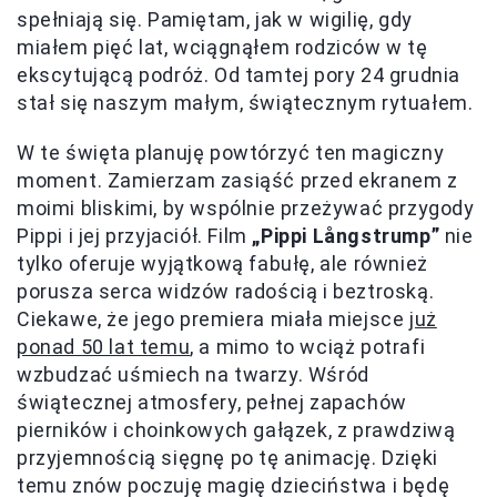
spełniają się. Pamiętam, jak w wigilię, gdy
miałem pięć lat, wciągnąłem rodziców w tę
ekscytującą podróż. Od tamtej pory 24 grudnia
stał się naszym małym, świątecznym rytuałem.
W te święta planuję powtórzyć ten magiczny
moment. Zamierzam zasiąść przed ekranem z
moimi bliskimi, by wspólnie przeżywać przygody
Pippi i jej przyjaciół. Film
„Pippi Långstrump”
nie
tylko oferuje wyjątkową fabułę, ale również
porusza serca widzów radością i beztroską.
Ciekawe, że jego premiera miała miejsce
już
ponad 50 lat temu
, a mimo to wciąż potrafi
wzbudzać uśmiech na twarzy. Wśród
świątecznej atmosfery, pełnej zapachów
pierników i choinkowych gałązek, z prawdziwą
przyjemnością sięgnę po tę animację. Dzięki
temu znów poczuję magię dzieciństwa i będę