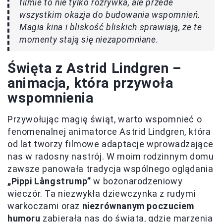
filmie to nie tylko rozrywka, ale przede
wszystkim okazja do budowania wspomnień.
Magia kina i bliskość bliskich sprawiają, że te
momenty stają się niezapomniane.
Święta z Astrid Lindgren –
animacja, która przywoła
wspomnienia
Przywołując magię świąt, warto wspomnieć o
fenomenalnej animatorce Astrid Lindgren, która
od lat tworzy filmowe adaptacje wprowadzające
nas w radosny nastrój. W moim rodzinnym domu
zawsze panowała tradycja wspólnego oglądania
„Pippi Långstrump”
w bożonarodzeniowy
wieczór. Ta niezwykła dziewczynka z rudymi
warkoczami oraz
niezrównanym poczuciem
humoru
zabierała nas do świata, gdzie marzenia