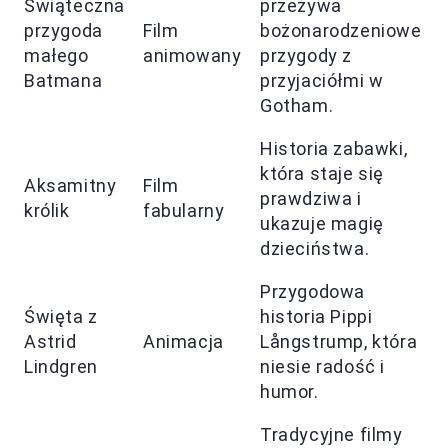
Świąteczna
przeżywa
przygoda
Film
bożonarodzeniowe
małego
animowany
przygody z
Batmana
przyjaciółmi w
Gotham.
Historia zabawki,
która staje się
Aksamitny
Film
prawdziwa i
królik
fabularny
ukazuje magię
dzieciństwa.
Przygodowa
Święta z
historia Pippi
Astrid
Animacja
Långstrump, która
Lindgren
niesie radość i
humor.
Tradycyjne filmy