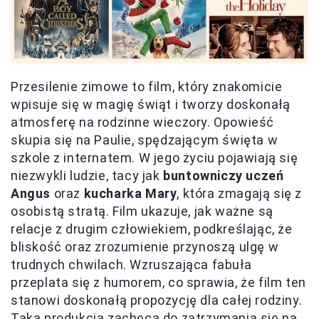
Przesilenie zimowe to film, który znakomicie
wpisuje się w magię świąt i tworzy doskonałą
atmosferę na rodzinne wieczory. Opowieść
skupia się na Paulie, spędzającym święta w
szkole z internatem. W jego życiu pojawiają się
niezwykli ludzie, tacy jak
buntowniczy uczeń
Angus
oraz
kucharka Mary
, która zmagają się z
osobistą stratą. Film ukazuje, jak ważne są
relacje z drugim człowiekiem, podkreślając, że
bliskość oraz zrozumienie przynoszą ulgę w
trudnych chwilach. Wzruszająca fabuła
przeplata się z humorem, co sprawia, że film ten
stanowi doskonałą propozycję dla całej rodziny.
Taka produkcja zachęca do zatrzymania się na