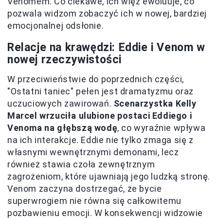
Venomem. Co ciekawe, ich więź ewoluuje, co
pozwala widzom zobaczyć ich w nowej, bardziej
emocjonalnej odsłonie.
Relacje na krawędzi: Eddie i Venom w
nowej rzeczywistości
W przeciwieństwie do poprzednich części,
"Ostatni taniec" pełen jest dramatyzmu oraz
uczuciowych zawirowań.
Scenarzystka Kelly
Marcel wrzuciła ulubione postaci Eddiego i
Venoma na głębszą wodę
, co wyraźnie wpływa
na ich interakcje. Eddie nie tylko zmaga się z
własnymi wewnętrznymi demonami, lecz
również stawia czoła zewnętrznym
zagrożeniom, które ujawniają jego ludzką stronę.
Venom zaczyna dostrzegać, że bycie
superwrogiem nie równa się całkowitemu
pozbawieniu emocji. W konsekwencji widzowie