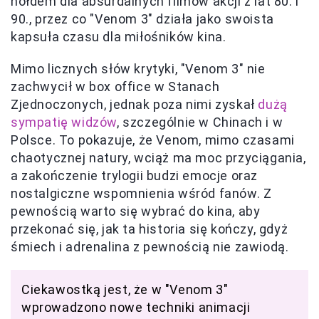
hołdem dla absurdalnych filmów akcji z lat 80. i
90., przez co "Venom 3" działa jako swoista
kapsuła czasu dla miłośników kina.
Mimo licznych słów krytyki, "Venom 3" nie
zachwycił w box office w Stanach
Zjednoczonych, jednak poza nimi zyskał
dużą
sympatię widzów
, szczególnie w Chinach i w
Polsce. To pokazuje, że Venom, mimo czasami
chaotycznej natury, wciąż ma moc przyciągania,
a zakończenie trylogii budzi emocje oraz
nostalgiczne wspomnienia wśród fanów. Z
pewnością warto się wybrać do kina, aby
przekonać się, jak ta historia się kończy, gdyż
śmiech i adrenalina z pewnością nie zawiodą.
Ciekawostką jest, że w "Venom 3"
wprowadzono nowe techniki animacji