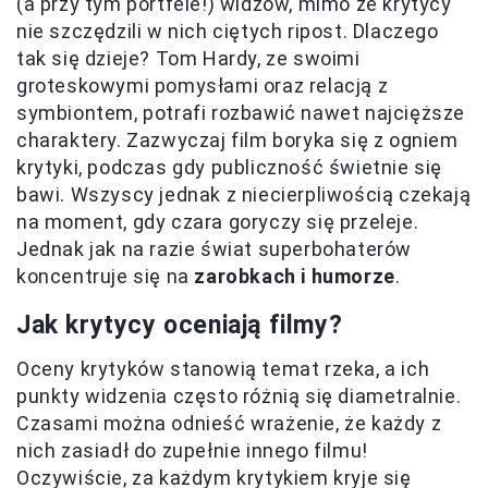
(a przy tym portfele!) widzów, mimo że krytycy
nie szczędzili w nich ciętych ripost. Dlaczego
tak się dzieje? Tom Hardy, ze swoimi
groteskowymi pomysłami oraz relacją z
symbiontem, potrafi rozbawić nawet najcięższe
charaktery. Zazwyczaj film boryka się z ogniem
krytyki, podczas gdy publiczność świetnie się
bawi. Wszyscy jednak z niecierpliwością czekają
na moment, gdy czara goryczy się przeleje.
Jednak jak na razie świat superbohaterów
koncentruje się na
zarobkach i humorze
.
Jak krytycy oceniają filmy?
Oceny krytyków stanowią temat rzeka, a ich
punkty widzenia często różnią się diametralnie.
Czasami można odnieść wrażenie, że każdy z
nich zasiadł do zupełnie innego filmu!
Oczywiście, za każdym krytykiem kryje się