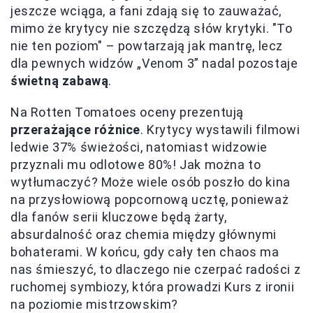
jeszcze wciąga, a fani zdają się to zauważać,
mimo że krytycy nie szczędzą słów krytyki. "To
nie ten poziom" – powtarzają jak mantrę, lecz
dla pewnych widzów „Venom 3” nadal pozostaje
świetną zabawą
.
Na Rotten Tomatoes oceny prezentują
przerażające różnice
. Krytycy wystawili filmowi
ledwie 37% świeżości, natomiast widzowie
przyznali mu odlotowe 80%! Jak można to
wytłumaczyć? Może wiele osób poszło do kina
na przysłowiową popcornową ucztę, ponieważ
dla fanów serii kluczowe będą żarty,
absurdalność oraz chemia między głównymi
bohaterami. W końcu, gdy cały ten chaos ma
nas śmieszyć, to dlaczego nie czerpać radości z
ruchomej symbiozy, która prowadzi Kurs z ironii
na poziomie mistrzowskim?