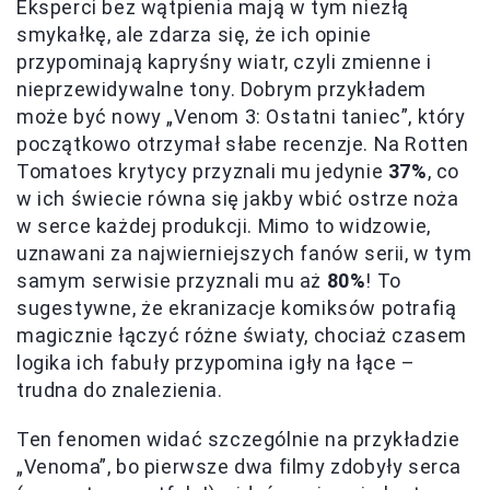
Eksperci bez wątpienia mają w tym niezłą
smykałkę, ale zdarza się, że ich opinie
przypominają kapryśny wiatr, czyli zmienne i
nieprzewidywalne tony. Dobrym przykładem
może być nowy „Venom 3: Ostatni taniec”, który
początkowo otrzymał słabe recenzje. Na Rotten
Tomatoes krytycy przyznali mu jedynie
37%
, co
w ich świecie równa się jakby wbić ostrze noża
w serce każdej produkcji. Mimo to widzowie,
uznawani za najwierniejszych fanów serii, w tym
samym serwisie przyznali mu aż
80%
! To
sugestywne, że ekranizacje komiksów potrafią
magicznie łączyć różne światy, chociaż czasem
logika ich fabuły przypomina igły na łące –
trudna do znalezienia.
Ten fenomen widać szczególnie na przykładzie
„Venoma”, bo pierwsze dwa filmy zdobyły serca