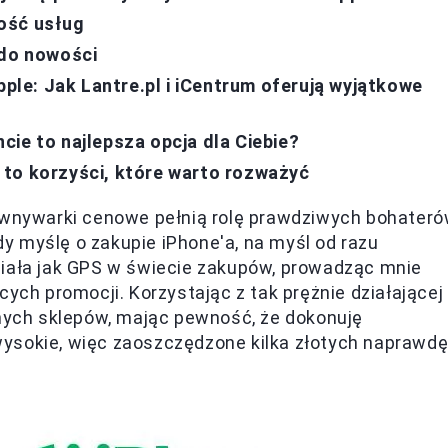
ość usług
 do nowości
le: Jak Lantre.pl i iCentrum oferują wyjątkowe
ie to najlepsza opcja dla Ciebie?
 to korzyści, które warto rozważyć
ównywarki cenowe pełnią rolę prawdziwych bohateró
edy myślę o zakupie iPhone'a, na myśl od razu
ziała jak GPS w świecie zakupów, prowadząc mnie
cych promocji. Korzystając z tak prężnie działającej
żnych sklepów, mając pewność, że dokonuję
ysokie, więc zaoszczędzone kilka złotych naprawd