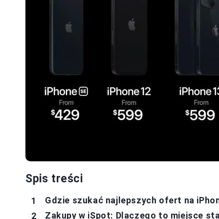
Spis treści
Gdzie szukać najlepszych ofert na iPho
Zakupy w iSpot: Dlaczego to miejsce st