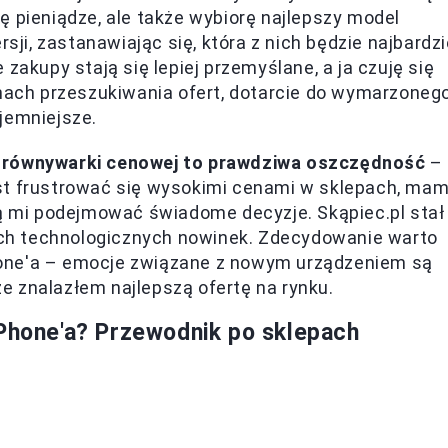
ę pieniądze, ale także wybiorę najlepszy model
sji, zastanawiając się, która z nich będzie najbardzi
zakupy stają się lepiej przemyślane, a ja czuję się
inach przeszukiwania ofert, dotarcie do wymarzoneg
yjemniejsze.
porównywarki cenowej to prawdziwa oszczędność
–
st frustrować się wysokimi cenami w sklepach, ma
ją mi podejmować świadome decyzje. Skąpiec.pl stał
ch technologicznych nowinek. Zdecydowanie warto
one'a – emocje związane z nowym urządzeniem są
e znalazłem najlepszą ofertę na rynku.
iPhone'a? Przewodnik po sklepach