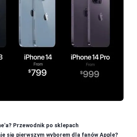
ne'a? Przewodnik po sklepach
aje się pierwszym wyborem dla fanów Apple?