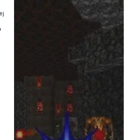
ej
o
m