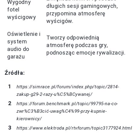
Wygodny
długich sesji gamingowych,
fotel
przypomina atmosferę
wyścigowy
wyścigów.
Oświetlenie i
Tworzy odpowiednią
system
atmosferę podczas gry,
audio do
podnosząc emocje rywalizacji.
garażu
Źródła:
https://simrace.pl/forum/index.php/topic/2814-
zakup-g29-2-razy-u%C5%BCywanej/
https://forum.benchmark.pl/topic/99795-na-co-
zwr%C3%B3cić-uwag%C4%99-przy-kupnie-
kierownicy/
https://www.elektroda.pl/rtvforum/topic3177924.html