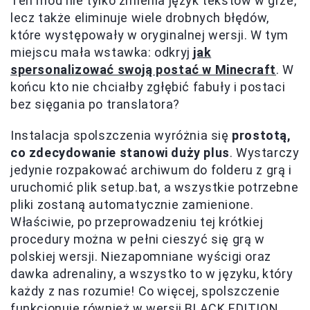
Ten mod nie tylko zmienia język tekstów w grze,
lecz także eliminuje wiele drobnych błędów,
które występowały w oryginalnej wersji. W tym
miejscu mała wstawka: odkryj
jak
spersonalizować swoją postać w Minecraft
. W
końcu kto nie chciałby zgłębić fabuły i postaci
bez sięgania po translatora?
Instalacja spolszczenia wyróżnia się
prostotą,
co zdecydowanie stanowi duży plus
. Wystarczy
jedynie rozpakować archiwum do folderu z grą i
uruchomić plik setup.bat, a wszystkie potrzebne
pliki zostaną automatycznie zamienione.
Właściwie, po przeprowadzeniu tej krótkiej
procedury można w pełni cieszyć się grą w
polskiej wersji. Niezapomniane wyścigi oraz
dawka adrenaliny, a wszystko to w języku, który
każdy z nas rozumie! Co więcej, spolszczenie
funkcjonuje również w wersji BLACK EDITION,