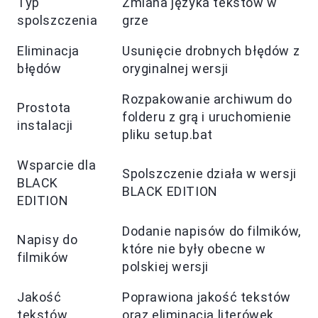
Typ
Zmiana języka tekstów w
spolszczenia
grze
Eliminacja
Usunięcie drobnych błędów z
błędów
oryginalnej wersji
Rozpakowanie archiwum do
Prostota
folderu z grą i uruchomienie
instalacji
pliku setup.bat
Wsparcie dla
Spolszczenie działa w wersji
BLACK
BLACK EDITION
EDITION
Dodanie napisów do filmików,
Napisy do
które nie były obecne w
filmików
polskiej wersji
Jakość
Poprawiona jakość tekstów
tekstów
oraz eliminacja literówek