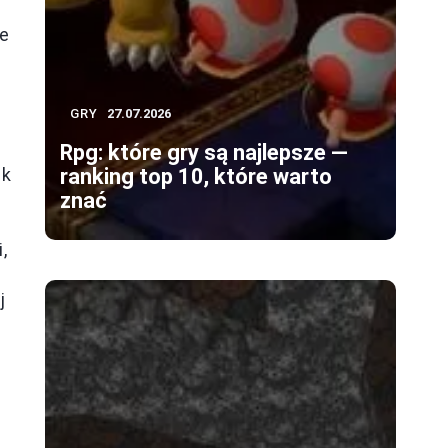
re
GRY
27.07.2026
Rpg: które gry są najlepsze —
ak
ranking top 10, które warto
znać
,
j