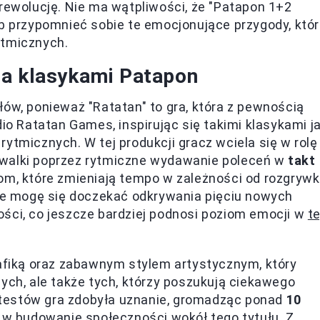
 rewolucję. Nie ma wątpliwości, że "Patapon 1+2
ub przypomnieć sobie te emocjonujące przygody, któ
ytmicznych.
na klasykami Patapon
łów, ponieważ "Ratatan" to gra, która z pewnością
dio Ratatan Games, inspirując się takimi klasykami j
rytmicznych. W tej produkcji gracz wciela się w rolę
 walki poprzez rytmiczne wydawanie poleceń w
takt
om, które zmieniają tempo w zależności od rozgrywki
Nie mogę się doczekać odkrywania pięciu nowych
ści, co jeszcze bardziej podnosi poziom emocji w
te
rafiką oraz zabawnym stylem artystycznym, który
ych, ale także tych, którzy poszukują ciekawego
testów gra zdobyła uznanie, gromadząc ponad
10
e w budowanie społeczności wokół tego tytułu. Z