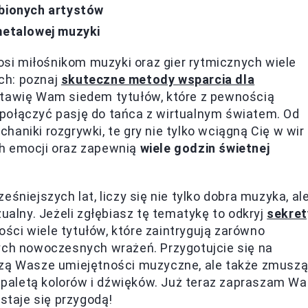
ubionych artystów
metalowej muzyki
nosi miłośnikom muzyki oraz gier rytmicznych wiele
ch: poznaj
skuteczne metody wsparcia dla
stawię Wam siedem tytułów, które z pewnością
połączyć pasję do tańca z wirtualnym światem. Od
haniki rozgrywki, te gry nie tylko wciągną Cię w wir
ch emocji oraz zapewnią
wiele godzin świetnej
śniejszych lat, liczy się nie tylko dobra muzyka, al
zualny. Jeżeli zgłębiasz tę tematykę to odkryj
sekret
ości wiele tytułów, które zaintrygują zarówno
cych nowoczesnych wrażeń. Przygotujcie się na
dzą Wasze umiejętności muzyczne, ale także zmusz
paletą kolorów i dźwięków. Już teraz zapraszam Wa
 staje się przygodą!