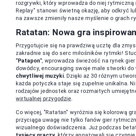
rozgrywki, który wprowadza do niej rytmiczną
Replay" stanowi świetną okazję, aby odkryć l
na zawsze zmieniły nasze myślenie o grach r
Ratatan: Nowa gra inspirowa
Przygotujcie się na prawdziwą ucztę dla zmys
zakradnie się do serc miłośników rytmiki! Stu
"Patapon"
, wprowadza świeżość na rynek gier 
dowódcy, encouraging swoje małe stworki do
chwytliwej muzyki
. Dzięki aż 30 różnym utwor
każda potyczka staje się zupełnie unikalna. 
rodzajów jednostek oraz rozmaitych umiejętno
wirtualnej przygodzie
.
Co więcej, "Ratatan" wyróżnia się kolorową g
przyciąga uwagę nie tylko fanów gier rytmiczn
wizualnego doświadczenia. Już podczas beta
tysięcy graczy
, którzy angażowali się czynni