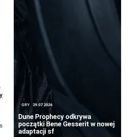
e
y
GRY
29.07.2026
Dune Prophecy odkrywa
ą
początki Bene Gesserit w nowej
s
adaptacji sf