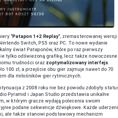
miery
"Patapon 1+2 Replay"
, zremasterowanej wersji
 Nintendo Switch, PS5 oraz PC. To nowe wydanie
kalny świat Pataponów, które po raz pierwszy
nie tylko odświeżoną grafikę, lecz także nowoczesne
ziomu trudności oraz
zoptymalizowany interfejs
.
o 100 zł, a przejście obu gier zajmuje nawet do 70
em dla miłośników gier rytmicznych.
ontynuacja z 2008 roku nie bez powodu zdobyły statu
dio Pyramid i Japan Studio przedstawia unikalne
em, w którym gracze wydają polecenia swoim
yjnie podane sekwencje dźwiękowe. Każde uderzen
ki, ale także stanowi podstawowy mechanizm