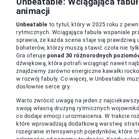
Unbeatable: Wciągająca fabuła
animacji
Unbeatable
to tytuł, który w 2025 roku z pew
rytmicznych. Wciągająca fabuła wspaniale prze
sprawia, że każda scena staje się prawdziwą u
bohaterów, którzy muszą stawić czoła nie ty
Gra oferuje
ponad 30 różnorodnych poziomó
dźwiękową, która potrafi wciągnąć nawet na
znajdziemy zarówno energiczne kawałki rockow
w rozwój fabuły. Co więcej, w Unbeatable mu
dosłownie serce gry.
Warto zwrócić uwagę na jeden z najciekawsz
swoją własną drużyną rytmicznych wojownik
co dodaje emocji i urozmaicenia. W trakcie r
które wprowadzają dodatkową warstwę strate
rozegranie intensywnych pojedynków, które tr