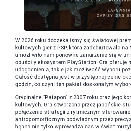
W 2026 roku doczekaliśmy się światowej pre
kultowych gier z PSP, która zadebiutowała na
umożliwiło nam ponowne zanurzenie się w uni
opuściły ekosystem PlayStation. Gra oferuje 
udogodnienia, takie jak możliwość wyboru po
Całość dostępna jest w przystępnej cenie okoł
godzin, co czyni ten pakiet doskonałym wybor
Oryginalne "Patapon" z 2007 roku oraz jego k
kultowych. Gra stworzona przez japońskie stu
połączenie strategii z rytmicznym sterowani
antropomorficznym podwładnym przez precyz
bębna nie tylko wprowadza nas w świat muzy