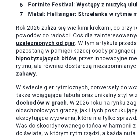
Fortnite Festival: Występy z muzyką ul
Metal: Hellsinger: Strzelanka w rytmie 
Rok 2026 zbliża się wielkimi krokami, co przy
powodów do radości! Coś dla zainteresowany
uzależnionych od gier
. W tym artykule przed
pozostaną w pamięci każdej osoby pragnącej 
hipnotyzujących bitów
, przez innowacyjne mec
rytmu, ale również dostarczą niezapomniany
zabawy
.
W świecie gier rytmicznych, conversely do wcze
także wciągająca fabuła oraz unikalny styl wi
dochodów w grach
. W 2026 roku na rynku zag
oldschoolowych graczy, jak i tych poszukują
ekscytujące wyzwania, które nie tylko spraw
Was do skoordynowanego tańca w harmonii z 
do świata, w którym rytm rządzi, a każda nuta