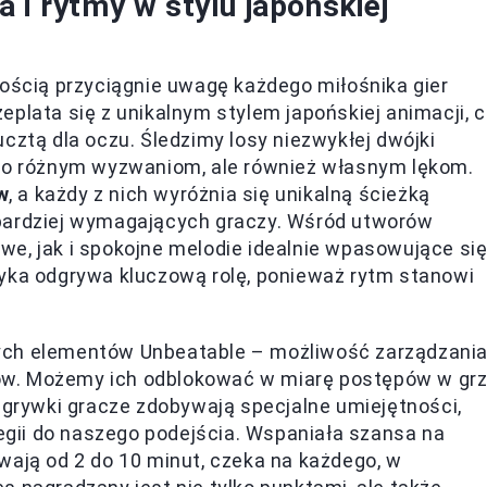
 i rytmy w stylu japońskiej
nością przyciągnie uwagę każdego miłośnika gier
plata się z unikalnym stylem japońskiej animacji, 
cztą dla oczu. Śledzimy losy niezwykłej dwójki
lko różnym wyzwaniom, ale również własnym lękom.
w
, a każdy z nich wyróżnia się unikalną ścieżką
jbardziej wymagających graczy. Wśród utworów
e, jak i spokojne melodie idealnie wpasowujące si
zyka odgrywa kluczową rolę, ponieważ rytm stanowi
ych elementów Unbeatable – możliwość zarządzani
ów. Możemy ich odblokować w miarę postępów w grz
ozgrywki gracze zdobywają specjalne umiejętności,
gii do naszego podejścia. Wspaniała szansa na
wają od 2 do 10 minut, czeka na każdego, w