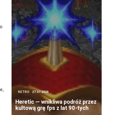
co
ę
a
e,
RETRO
27.07.2026
Heretic — wnikliwa podróż przez
kultową grę fps z lat 90-tych