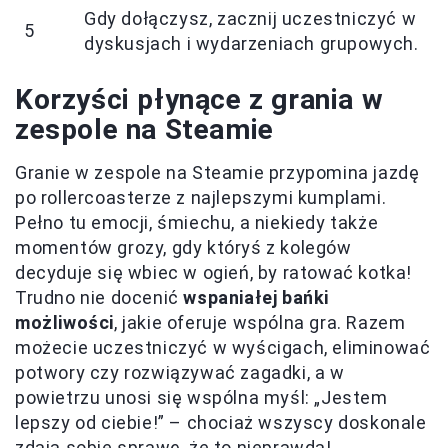
Gdy dołączysz, zacznij uczestniczyć w
5
dyskusjach i wydarzeniach grupowych.
Korzyści płynące z grania w
zespole na Steamie
Granie w zespole na Steamie przypomina jazdę
po rollercoasterze z najlepszymi kumplami.
Pełno tu emocji, śmiechu, a niekiedy także
momentów grozy, gdy któryś z kolegów
decyduje się wbiec w ogień, by ratować kotka!
Trudno nie docenić
wspaniałej bańki
możliwości
, jakie oferuje wspólna gra. Razem
możecie uczestniczyć w wyścigach, eliminować
potwory czy rozwiązywać zagadki, a w
powietrzu unosi się wspólna myśl: „Jestem
lepszy od ciebie!” – chociaż wszyscy doskonale
zdają sobie sprawę, że to nieprawda!