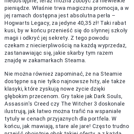
niedostępne, teraz można zdobyć za niewielkie
pieniądze. Właśnie trwa magiczna promocja, a w
jej ramach dostępna jest absolutna perła –
Hogwarts Legacy, za jedyne 40,35 zł! Taki rabat
kusi, by w końcu przenieść się do słynnej szkoły
magii i odkryć jej sekrety. Z tego powodu
czekam z niecierpliwością na każdą wyprzedaż,
zastanawiając się, jakie skarby tym razem
znajdę w zakamarkach Steama.
Nie można również zapominać, że na Steamie
dostępne są nie tylko najnowsze hity, ale także
klasyki, które zyskują nowe życie dzięki
głębokim przecenom. Gry takie jak Dark Souls,
Assassin's Creed czy The Witcher 3 doskonale
ilustrują, jak łatwo można trafić na wspaniałe
tytuły w cenach przyjaznych dla portfela. W
końcu, jak mawiają, stare ale jare! Często trudno
przejść obojętnie obok takiej oferty, a z każdą