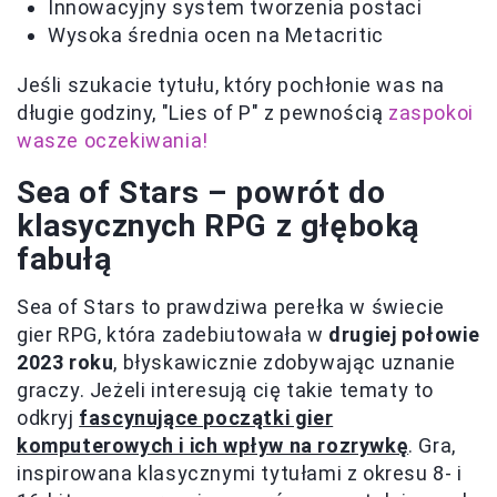
Innowacyjny system tworzenia postaci
Wysoka średnia ocen na Metacritic
Jeśli szukacie tytułu, który pochłonie was na
długie godziny, "Lies of P" z pewnością
zaspokoi
wasze oczekiwania!
Sea of Stars – powrót do
klasycznych RPG z głęboką
fabułą
Sea of Stars to prawdziwa perełka w świecie
gier RPG, która zadebiutowała w
drugiej połowie
2023 roku
, błyskawicznie zdobywając uznanie
graczy. Jeżeli interesują cię takie tematy to
odkryj
fascynujące początki gier
komputerowych i ich wpływ na rozrywkę
. Gra,
inspirowana klasycznymi tytułami z okresu 8- i