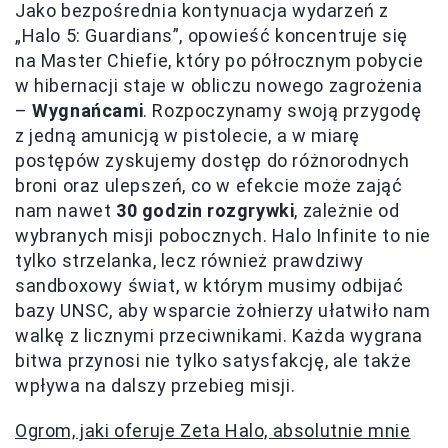
Jako bezpośrednia kontynuacja wydarzeń z
„Halo 5: Guardians”, opowieść koncentruje się
na Master Chiefie, który po półrocznym pobycie
w hibernacji staje w obliczu nowego zagrożenia
–
Wygnańcami
. Rozpoczynamy swoją przygodę
z jedną amunicją w pistolecie, a w miarę
postępów zyskujemy dostęp do różnorodnych
broni oraz ulepszeń, co w efekcie może zająć
nam nawet
30 godzin rozgrywki
, zależnie od
wybranych misji pobocznych. Halo Infinite to nie
tylko strzelanka, lecz również prawdziwy
sandboxowy świat, w którym musimy odbijać
bazy UNSC, aby wsparcie żołnierzy ułatwiło nam
walkę z licznymi przeciwnikami. Każda wygrana
bitwa przynosi nie tylko satysfakcję, ale także
wpływa na dalszy przebieg misji.
Ogrom, jaki oferuje Zeta Halo, absolutnie mnie