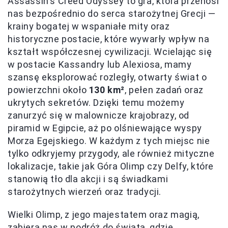
Assassin's Creed Odyssey to gra, która przenosi
nas bezpośrednio do serca starożytnej Grecji —
krainy bogatej w wspaniałe mity oraz
historyczne postacie, które wywarły wpływ na
kształt współczesnej cywilizacji. Wcielając się
w postacie Kassandry lub Alexiosa, mamy
szansę eksplorować rozległy, otwarty świat o
powierzchni około
130 km²
, pełen zadań oraz
ukrytych sekretów. Dzięki temu możemy
zanurzyć się w malownicze krajobrazy, od
piramid w Egipcie, aż po olśniewające wyspy
Morza Egejskiego. W każdym z tych miejsc nie
tylko odkryjemy przygody, ale również mityczne
lokalizacje, takie jak Góra Olimp czy Delfy, które
stanowią tło dla akcji i są świadkami
starożytnych wierzeń oraz tradycji.
Wielki Olimp, z jego majestatem oraz magią,
zabiera nas w podróż do świata, gdzie