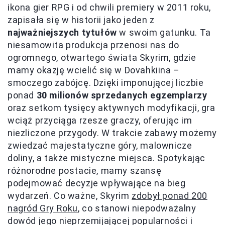
ikona gier RPG i od chwili premiery w 2011 roku,
zapisała się w historii jako jeden z
najważniejszych tytułów
w swoim gatunku. Ta
niesamowita produkcja przenosi nas do
ogromnego, otwartego świata Skyrim, gdzie
mamy okazję wcielić się w Dovahkiina –
smoczego zabójcę. Dzięki imponującej liczbie
ponad
30 milionów sprzedanych egzemplarzy
oraz setkom tysięcy aktywnych modyfikacji, gra
wciąż przyciąga rzesze graczy, oferując im
niezliczone przygody. W trakcie zabawy możemy
zwiedzać majestatyczne góry, malownicze
doliny, a także mistyczne miejsca. Spotykając
różnorodne postacie, mamy szansę
podejmować decyzje wpływające na bieg
wydarzeń. Co ważne, Skyrim
zdobył ponad 200
nagród Gry Roku
, co stanowi niepodważalny
dowód jego nieprzemijającej popularności i