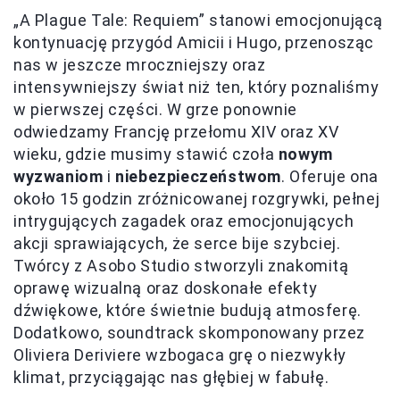
„A Plague Tale: Requiem” stanowi emocjonującą
kontynuację przygód Amicii i Hugo, przenosząc
nas w jeszcze mroczniejszy oraz
intensywniejszy świat niż ten, który poznaliśmy
w pierwszej części. W grze ponownie
odwiedzamy Francję przełomu XIV oraz XV
wieku, gdzie musimy stawić czoła
nowym
wyzwaniom
i
niebezpieczeństwom
. Oferuje ona
około 15 godzin zróżnicowanej rozgrywki, pełnej
intrygujących zagadek oraz emocjonujących
akcji sprawiających, że serce bije szybciej.
Twórcy z Asobo Studio stworzyli znakomitą
oprawę wizualną oraz doskonałe efekty
dźwiękowe, które świetnie budują atmosferę.
Dodatkowo, soundtrack skomponowany przez
Oliviera Deriviere wzbogaca grę o niezwykły
klimat, przyciągając nas głębiej w fabułę.