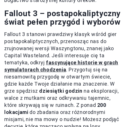
bogactwo starożytnej kultury Greków.
Fallout 3 – postapokaliptyczny
świat pełen przygód i wyborów
Fallout 3 stanowi prawdziwy klasyk wśród gier
postapokaliptycznych, przenosząc nas do
zrujnowanej wersji Waszyngtonu, znanej jako
Capital Wasteland. Jeśli interesuje cię ta
tematyka, odkryj
fascynujące historie w grach
symulatorach chodzenia
. Przygotuj się na
niesamowitą przygodę w otwartym świecie,
gdzie każde Twoje działanie ma znaczenie. W
grze spędzisz
dziesiątki godzin
na eksploracji,
walce z mutkami oraz odkrywaniu tajemnic,
które skrywają się w ruinach. Z ponad
200
lokacjami
do zbadania oraz różnorodnymi
misjami, nie ma mowy o nudzie! Możesz podjąć
decyzje, które znacząco wpłyną na losy