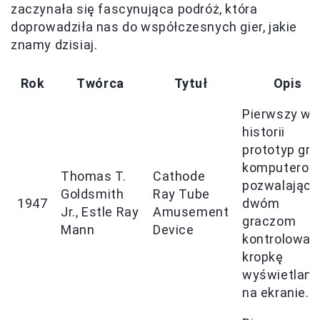
zaczynała się fascynująca podróż, która
doprowadziła nas do współczesnych gier, jakie
znamy dzisiaj.
Rok
Twórca
Tytuł
Opis
Pierwszy w
historii
prototyp gry
komputerowe
Thomas T.
Cathode
pozwalająca
Goldsmith
Ray Tube
1947
dwóm
Jr., Estle Ray
Amusement
graczom
Mann
Device
kontrolować
kropkę
wyświetlaną
na ekranie.