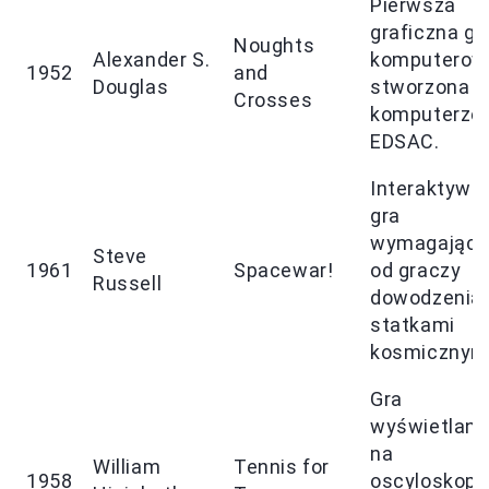
Pierwsza
graficzna gr
Noughts
Alexander S.
komputerow
1952
and
Douglas
stworzona n
Crosses
komputerze
EDSAC.
Interaktywn
gra
wymagająca
Steve
1961
Spacewar!
od graczy
Russell
dowodzenia
statkami
kosmicznymi
Gra
wyświetlana
na
William
Tennis for
1958
oscyloskopie