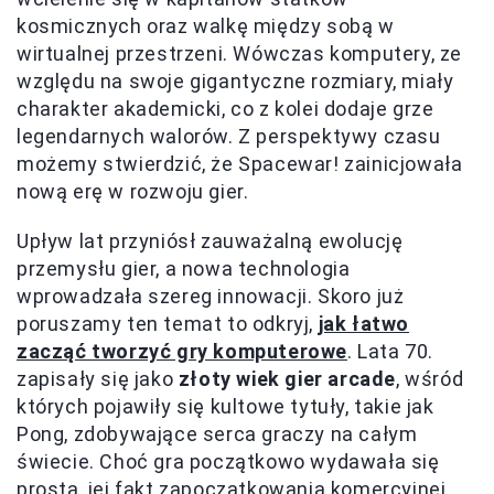
kosmicznych oraz walkę między sobą w
wirtualnej przestrzeni. Wówczas komputery, ze
względu na swoje gigantyczne rozmiary, miały
charakter akademicki, co z kolei dodaje grze
legendarnych walorów. Z perspektywy czasu
możemy stwierdzić, że Spacewar! zainicjowała
nową erę w rozwoju gier.
Upływ lat przyniósł zauważalną ewolucję
przemysłu gier, a nowa technologia
wprowadzała szereg innowacji. Skoro już
poruszamy ten temat to odkryj,
jak łatwo
zacząć tworzyć gry komputerowe
. Lata 70.
zapisały się jako
złoty wiek gier arcade
, wśród
których pojawiły się kultowe tytuły, takie jak
Pong, zdobywające serca graczy na całym
świecie. Choć gra początkowo wydawała się
prosta, jej fakt zapoczątkowania komercyjnej