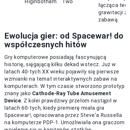
Higinbotham
Two
łącząca teor
grawitacji z
zabawą.
Ewolucja gier: od Spacewar! do
współczesnych hitów
Gry komputerowe posiadają fascynującą
historię, sięgającą kilku dekad wstecz. Już w
latach 40-tych XX wieku pojawiły się pierwsze
wzmianki na temat interaktywnych zabaw na
komputerach. W tym czasie stworzono prototyp
znany jako
Cathode-Ray Tube Amusement
Device
. Z kolei prawdziwy przełom nastąpił w
latach 60-tych, kiedy premierę miała gra
Spacewar!, opracowana przez Steve'a Russella
na komputerze PDP-1. Umożliwiała ona graczom
wcielenie się w kapitanów statków