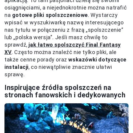
aplikacją. To tam pasjonaci dzielą się swoimi
osiągnięciami, a niejednokrotnie można natrafić
na
gotowe pliki spolszczeniowe
. Wystarczy
wpisać w wyszukiwarkę nazwę interesującego
nas tytułu w połączeniu z frazą „spolszczenie”
lub „polska wersja”. Jeśli masz chwilę to
sprawdź,
jak łatwo spolszczyć Final Fantasy
XV
. Często można znaleźć nie tylko pliki, ale
także cenne porady oraz
wskazówki dotyczące
instalacji
, co niewątpliwie znacznie ułatwi
sprawę.
Inspirujące źródła spolszczeń na
stronach fanowskich i dedykowanych