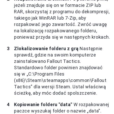
jeżeli znajduje się on w formacie ZIP lub
RAR, skorzystaj z programu do dekompresji,
takiego jak WinRAR lub 7-Zip, aby
rozpakować jego zawartość. Zwróć uwagę
na lokalizację rozpakowanego folderu,
ponieważ przyda się w następnych krokach.
Zlokalizowanie folderu z grą
Następnie
sprawdź, gdzie na swoim komputerze
zainstalowano Fallout Tactics.
Standardowo folder powinien znajdować
się w „C:\Program Files
(x86)\Steam\steamapps\common\Fallout
Tactics” dla wersji Steam. Ustal właściwą
ścieżkę, aby móc dodać spolszczenie.
Kopiowanie folderu "data"
W rozpakowanej
paczce wyszukaj folder o nazwie „data”.