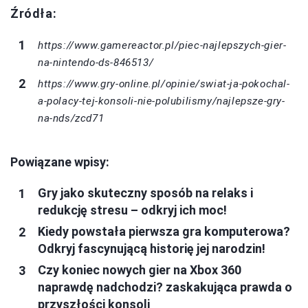
Źródła:
https://www.gamereactor.pl/piec-najlepszych-gier-
na-nintendo-ds-846513/
https://www.gry-online.pl/opinie/swiat-ja-pokochal-
a-polacy-tej-konsoli-nie-polubilismy/najlepsze-gry-
na-nds/zcd71
Powiązane wpisy:
Gry jako skuteczny sposób na relaks i
redukcję stresu – odkryj ich moc!
Kiedy powstała pierwsza gra komputerowa?
Odkryj fascynującą historię jej narodzin!
Czy koniec nowych gier na Xbox 360
naprawdę nadchodzi? zaskakująca prawda o
przyszłości konsoli