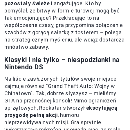
pozostały świeże
i angażujące. Kto by
pomyślał, że bitwy w formie turowej mogą być
tak emocjonujące? Przekładając to na
współczesne czasy, gra przypomina połączenie
szachów z gorącą sałatką z tosterem – polega
na strategicznym myśleniu, ale wciąż dostarcza
mnóstwo zabawy.
Klasyki i nie tylko – niespodzianki na
Nintendo DS
Na liście zasłużonych tytułów swoje miejsce
zajmuje również "Grand Theft Auto: Wojny w
Chinatown". Tak, dobrze słyszysz – mieliśmy
GTA na przenośnej konsoli! Mimo ograniczeń
sprzętowych, Rockstar stworzył
ekscytującą
przygodę pełną akcji
, humoru i
nieprzewidywalnych misji. Gra sprytnie
wykorzystała mikrofon, udowadniając, że małe