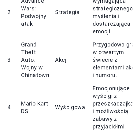
Advance
wymagająca
Wars:
strategicznego
2
Strategia
Podwójny
myślenia i
atak
dostarczająca
emocji.
Grand
Przygodowa gra
Theft
w otwartym
3
Auto:
Akcji
świecie z
Wojny w
elementami akcj
Chinatown
i humoru.
Emocjonujące
wyścigi z
Mario Kart
przeszkadzajkam
4
Wyścigowa
DS
i możliwością
zabawy z
przyjaciółmi.