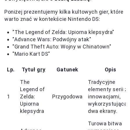
Poniżej prezentujemy kilka kultowych gier, które
warto znać w kontekście Nintendo DS:
"The Legend of Zelda: Upiorna klepsydra"
"Advance Wars: Podwójny atak"
"Grand Theft Auto: Wojny w Chinatown"
"Mario Kart DS"
Lp.
Tytuł
gry
Gatunek
Opis
The
Tradycyjne
Legend of
elementy serii z
1
Zelda:
Przygodowa
innowacjami,
Upiorna
wykorzystująca
klepsydra
dwa ekrany.
Turowa bitwa