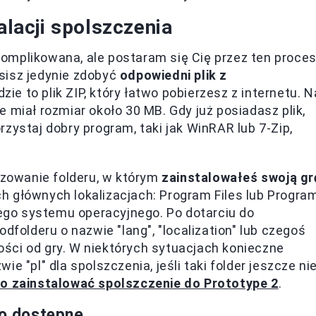
alacji spolszczenia
omplikowana, ale postaram się Cię przez ten proce
sisz jedynie zdobyć
odpowiedni plik z
ie to plik ZIP, który łatwo pobierzesz z internetu. N
zie miał rozmiar około 30 MB. Gdy już posiadasz plik,
zystaj dobry program, taki jak WinRAR lub 7-Zip,
lizowanie folderu, w którym
zainstalowałeś swoją gr
h głównych lokalizacjach: Program Files lub Progra
jego systemu operacyjnego. Po dotarciu do
dfolderu o nazwie "lang", "localization" lub czegoś
ści od gry. W niektórych sytuacjach konieczne
e "pl" dla spolszczenia, jeśli taki folder jeszcze ni
ko zainstalować spolszczenie do Prototype 2
.
wo dostępne