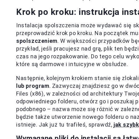
Krok po kroku: instrukcja inst
Instalacja spolszczenia może wydawać się sk
przeprowadzić krok po kroku. Na początek mu
spolszczeniem
. W większości przypadków będz
przykład, jeśli pracujesz nad grą, plik ten będ
czas na jego rozpakowanie. Do tego celu wykor
które są darmowe i intuicyjne w obsłudze.
Następnie, kolejnym krokiem stanie się zloka
lub program
. Zazwyczaj znajdziesz go w dwóc
Files (x86), w zależności od architektury Two
odpowiedniego folderu, otwórz go i poszukaj po
podobnego – nazwa może się różnić w zależno
będzie także utworzenie nowego folderu o nazwi
istnieje. Jak już tu trafiłeś, sprawdź,
jak szyb
Wymagane pliki do instalacji są łat