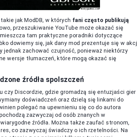
 takie jak ModDB, w których
fani często publikują
kowo, przeszukiwanie YouTube może okazać się
amieszcza tam praktyczne poradniki dotyczące
ybko dowiemy się, jak dany mod prezentuje się w akcji
y jednak zachować czujność, ponieważ niektórzy
e wersje tłumaczeń, które mogą okazać się
wdzone źródła spolszczeń
 czy Discordzie, gdzie gromadzą się entuzjaści gier
ymiany doświadczeń oraz dzielą się linkami do
winien polegać na upewnieniu się co do autora
 pochodzą zazwyczaj od osób znanych w
 wiarygodne źródła. Można także zaufać stronom,
res, co zazwyczaj świadczy o ich rzetelności. Na