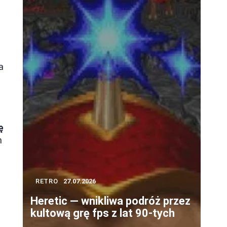
s
a
ę
m
RETRO
27.07.2026
e
Heretic — wnikliwa podróż przez
kultową grę fps z lat 90-tych