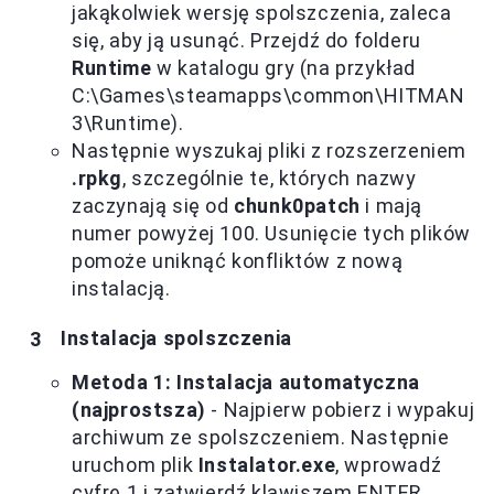
jakąkolwiek wersję spolszczenia, zaleca
się, aby ją usunąć. Przejdź do folderu
Runtime
w katalogu gry (na przykład
C:\Games\steamapps\common\HITMAN
3\Runtime).
Następnie wyszukaj pliki z rozszerzeniem
.rpkg
, szczególnie te, których nazwy
zaczynają się od
chunk0patch
i mają
numer powyżej 100. Usunięcie tych plików
pomoże uniknąć konfliktów z nową
instalacją.
Instalacja spolszczenia
Metoda 1: Instalacja automatyczna
(najprostsza)
- Najpierw pobierz i wypakuj
archiwum ze spolszczeniem. Następnie
uruchom plik
Instalator.exe
, wprowadź
cyfrę 1 i zatwierdź klawiszem ENTER.