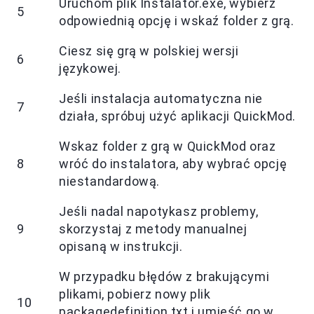
Uruchom plik Instalator.exe, wybierz
5
odpowiednią opcję i wskaź folder z grą.
Ciesz się grą w polskiej wersji
6
językowej.
Jeśli instalacja automatyczna nie
7
działa, spróbuj użyć aplikacji QuickMod.
Wskaz folder z grą w QuickMod oraz
8
wróć do instalatora, aby wybrać opcję
niestandardową.
Jeśli nadal napotykasz problemy,
9
skorzystaj z metody manualnej
opisaną w instrukcji.
W przypadku błędów z brakującymi
plikami, pobierz nowy plik
10
packagedefinition.txt i umieść go w