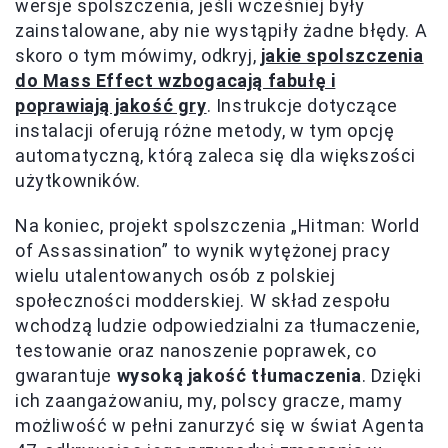
wersje spolszczenia, jeśli wcześniej były
zainstalowane, aby nie wystąpiły żadne błędy. A
skoro o tym mówimy, odkryj,
jakie spolszczenia
do Mass Effect wzbogacają fabułę i
poprawiają jakość gry
. Instrukcje dotyczące
instalacji oferują różne metody, w tym opcję
automatyczną, którą zaleca się dla większości
użytkowników.
Na koniec, projekt spolszczenia „Hitman: World
of Assassination” to wynik wytężonej pracy
wielu utalentowanych osób z polskiej
społeczności modderskiej. W skład zespołu
wchodzą ludzie odpowiedzialni za tłumaczenie,
testowanie oraz nanoszenie poprawek, co
gwarantuje
wysoką jakość tłumaczenia
. Dzięki
ich zaangażowaniu, my, polscy gracze, mamy
możliwość w pełni zanurzyć się w świat Agenta