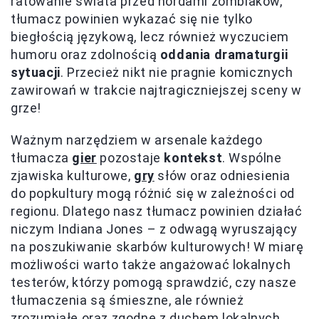
ratowanie świata przed hordami zombiaków,
tłumacz powinien wykazać się nie tylko
biegłością językową, lecz również wyczuciem
humoru oraz zdolnością
oddania dramaturgii
sytuacji
. Przecież nikt nie pragnie komicznych
zawirowań w trakcie najtragiczniejszej sceny w
grze!
Ważnym narzędziem w arsenale każdego
tłumacza
gier
pozostaje
kontekst
. Wspólne
zjawiska kulturowe,
gry
słów oraz odniesienia
do popkultury mogą różnić się w zależności od
regionu. Dlatego nasz tłumacz powinien działać
niczym Indiana Jones – z odwagą wyruszający
na poszukiwanie skarbów kulturowych! W miarę
możliwości warto także angażować lokalnych
testerów, którzy pomogą sprawdzić, czy nasze
tłumaczenia są śmieszne, ale również
zrozumiałe oraz zgodne z duchem lokalnych