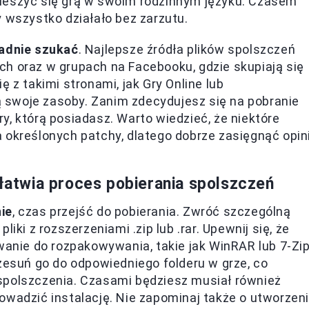
 cieszyć się grą w swoim rodzinnym języku. Czasem
 wszystko działało bez zarzutu.
adnie szukać
. Najlepsze źródła plików spolszczeń
h oraz w grupach na Facebooku, gdzie skupiają się
 z takimi stronami, jak Gry Online lub
ją swoje zasoby. Zanim zdecydujesz się na pobranie
gry, którą posiadasz. Warto wiedzieć, że niektóre
 określonych patchy, dlatego dobrze zasięgnąć opini
atwia proces pobierania spolszczeń
ie
, czas przejść do pobierania. Zwróć szczególną
iki z rozszerzeniami .zip lub .rar. Upewnij się, że
nie do rozpakowywania, takie jak WinRAR lub 7-Zip
rzesuń go do odpowiedniego folderu w grze, co
spolszczenia. Czasami będziesz musiał również
owadzić instalację. Nie zapominaj także o utworzen