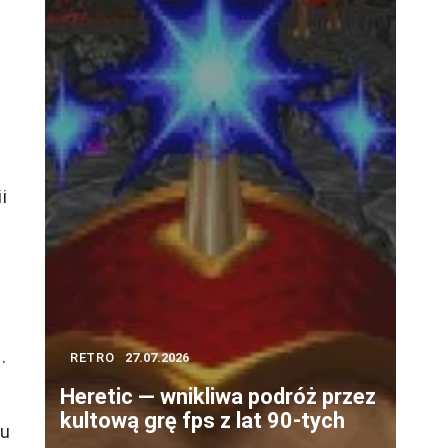
i
.
RETRO
27.07.2026
Heretic — wnikliwa podróż przez
kultową grę fps z lat 90-tych
iu