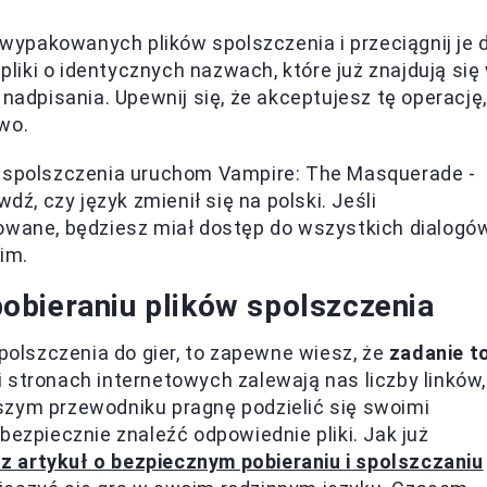
wypakowanych plików spolszczenia i przeciągnij je 
 pliki o identycznych nazwach, które już znajdują się
nadpisania. Upewnij się, że akceptujesz tę operację,
wo.
i spolszczenia uruchom Vampire: The Masquerade -
dź, czy język zmienił się na polski. Jeśli
owane, będziesz miał dostęp do wszystkich dialogó
im.
obieraniu plików spolszczenia
spolszczenia do gier, to zapewne wiesz, że
zadanie t
i stronach internetowych zalewają nas liczby linków,
szym przewodniku pragnę podzielić się swoimi
bezpiecznie znaleźć odpowiednie pliki. Jak już
z artykuł o bezpiecznym pobieraniu i spolszczaniu