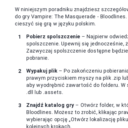
W niniejszym poradniku znajdziesz szczegóło
do gry Vampire: The Masquerade - Bloodlines. 
cieszyć się grą w języku polskim.
Pobierz spolszczenie
– Najpierw odwiedź
spolszczenie. Upewnij się jednocześnie, ż
Zazwyczaj spolszczenie dostępne będzie w 
pobranie.
Wypakuj plik
– Po zakończeniu pobierania,
prawym przyciskiem myszy na plik .zip lub 
aby wyodrębnić zawartość do folderu. W ś
.dll lub .assets.
Znajdź katalog gry
– Otwórz folder, w k
Bloodlines. Możesz to zrobić, klikając pr
wybierając opcję „Otwórz lokalizację pliku
kolejnych krokach.