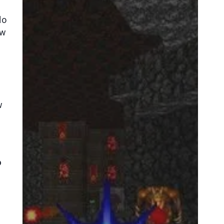
do
 w
w
o