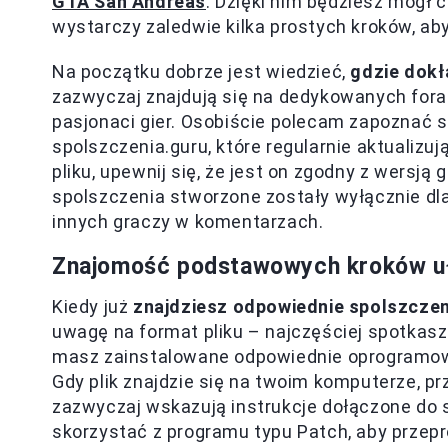
GTA San Andreas
. Dzięki nim będziesz mógł
wystarczy zaledwie kilka prostych kroków, aby
Na początku dobrze jest wiedzieć,
gdzie dokł
zazwyczaj znajdują się na dedykowanych forac
pasjonaci gier. Osobiście polecam zapoznać się
spolszczenia.guru, które regularnie aktualizu
pliku, upewnij się, że jest on zgodny z wersją 
spolszczenia stworzone zostały wyłącznie dla
innych graczy w komentarzach.
Znajomość podstawowych kroków uł
Kiedy już
znajdziesz odpowiednie spolszczen
uwagę na format pliku – najczęściej spotkasz pl
masz zainstalowane odpowiednie oprogramowa
Gdy plik znajdzie się na twoim komputerze, p
zazwyczaj wskazują instrukcje dołączone do 
skorzystać z programu typu Patch, aby przepr