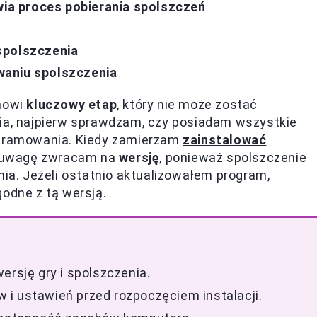
a proces pobierania spolszczeń
spolszczenia
waniu spolszczenia
anowi
kluczowy etap
, który nie może zostać
nia, najpierw sprawdzam, czy posiadam wszystkie
rogramowania. Kiedy zamierzam
zainstalować
ną uwagę zwracam na
wersję
, ponieważ spolszczenie
a. Jeżeli ostatnio aktualizowałem program,
godne z tą wersją.
ersję gry i spolszczenia.
i ustawień przed rozpoczęciem instalacji.