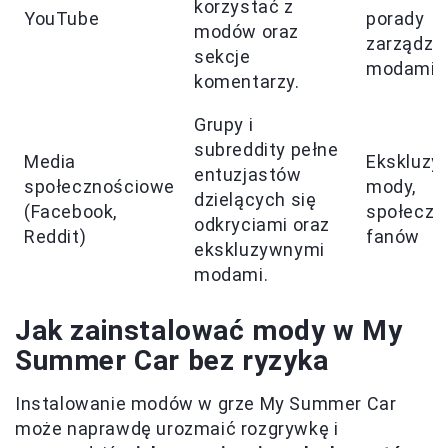
korzystać z
YouTube
porady
modów oraz
zarządza
sekcje
modami
komentarzy.
Grupy i
subreddity pełne
Media
Ekskluzy
entuzjastów
społecznościowe
mody,
dzielących się
(Facebook,
społeczn
odkryciami oraz
Reddit)
fanów
ekskluzywnymi
modami.
Jak zainstalować mody w My
Summer Car bez ryzyka
Instalowanie modów w grze My Summer Car
może naprawdę urozmaić rozgrywkę i