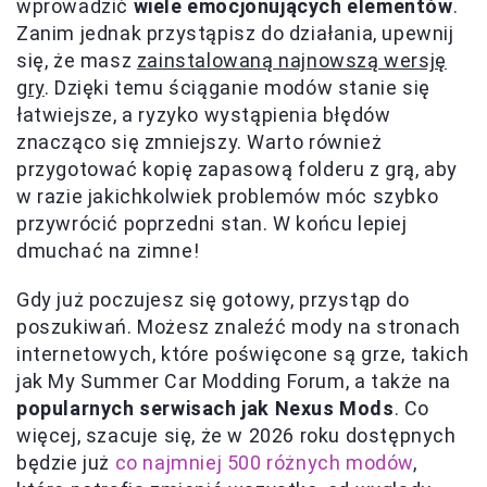
wprowadzić
wiele emocjonujących elementów
.
Zanim jednak przystąpisz do działania, upewnij
się, że masz
zainstalowaną najnowszą wersję
gry
. Dzięki temu ściąganie modów stanie się
łatwiejsze, a ryzyko wystąpienia błędów
znacząco się zmniejszy. Warto również
przygotować kopię zapasową folderu z grą, aby
w razie jakichkolwiek problemów móc szybko
przywrócić poprzedni stan. W końcu lepiej
dmuchać na zimne!
Gdy już poczujesz się gotowy, przystąp do
poszukiwań. Możesz znaleźć mody na stronach
internetowych, które poświęcone są grze, takich
jak My Summer Car Modding Forum, a także na
popularnych serwisach jak Nexus Mods
. Co
więcej, szacuje się, że w 2026 roku dostępnych
będzie już
co najmniej 500 różnych modów
,