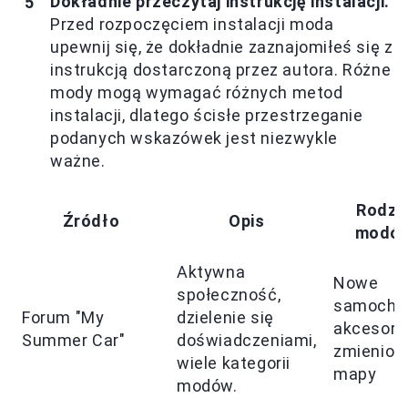
Dokładnie przeczytaj instrukcję instalacji.
Przed rozpoczęciem instalacji moda
upewnij się, że dokładnie zaznajomiłeś się z
instrukcją dostarczoną przez autora. Różne
mody mogą wymagać różnych metod
instalacji, dlatego ścisłe przestrzeganie
podanych wskazówek jest niezwykle
ważne.
Rodza
Źródło
Opis
modó
Aktywna
Nowe
społeczność,
samocho
Forum "My
dzielenie się
akcesoria
Summer Car"
doświadczeniami,
zmienion
wiele kategorii
mapy
modów.