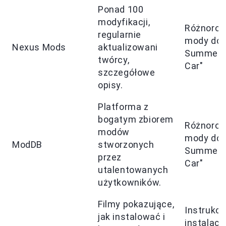
Ponad 100
modyfikacji,
Różnorod
regularnie
mody do 
Nexus Mods
aktualizowani
Summer
twórcy,
Car"
szczegółowe
opisy.
Platforma z
bogatym zbiorem
Różnorod
modów
mody do 
ModDB
stworzonych
Summer
przez
Car"
utalentowanych
użytkowników.
Filmy pokazujące,
Instrukcj
jak instalować i
instalacji