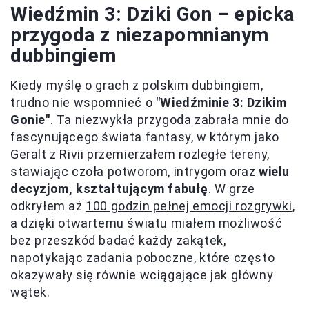
Wiedźmin 3: Dziki Gon – epicka
przygoda z niezapomnianym
dubbingiem
Kiedy myślę o grach z polskim dubbingiem,
trudno nie wspomnieć o
"Wiedźminie 3: Dzikim
Gonie"
. Ta niezwykła przygoda zabrała mnie do
fascynującego świata fantasy, w którym jako
Geralt z Rivii przemierzałem rozległe tereny,
stawiając czoła potworom, intrygom oraz
wielu
decyzjom, kształtującym fabułę
. W grze
odkryłem aż
100 godzin pełnej emocji rozgrywki
,
a dzięki otwartemu światu miałem możliwość
bez przeszkód badać każdy zakątek,
napotykając zadania poboczne, które często
okazywały się równie wciągające jak główny
wątek.