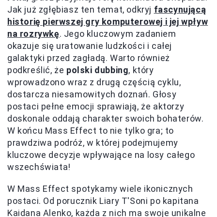
Jak już zgłębiasz ten temat, odkryj
fascynującą
historię pierwszej gry komputerowej i jej wpływ
na rozrywkę
. Jego kluczowym zadaniem
okazuje się uratowanie ludzkości i całej
galaktyki przed zagładą. Warto również
podkreślić, że
polski dubbing
, który
wprowadzono wraz z drugą częścią cyklu,
dostarcza niesamowitych doznań. Głosy
postaci pełne emocji sprawiają, że aktorzy
doskonale oddają charakter swoich bohaterów.
W końcu Mass Effect to nie tylko gra; to
prawdziwa podróż, w której podejmujemy
kluczowe decyzje wpływające na losy całego
wszechświata!
W Mass Effect spotykamy wiele ikonicznych
postaci. Od porucznik Liary T'Soni po kapitana
Kaidana Alenko, każda z nich ma swoje unikalne