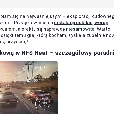
kupiam się na najważniejszym – eksploracji cudowne
aczami. Przygotowanie do
instalacji polskiej wersji
ziewałem, a efekty są naprawdę niesamowite. Warto
 dzięki temu gra, którą kocham, zyskała zupełnie no
jną przygodę!
zykową w NFS Heat – szczegółowy poradn