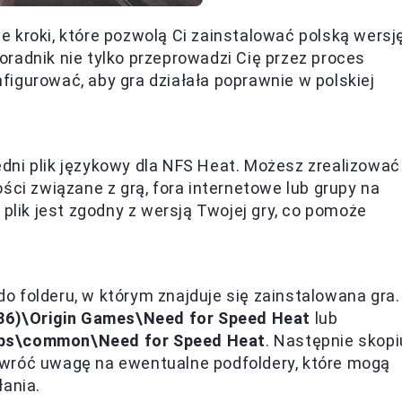
 kroki, które pozwolą Ci zainstalować polską wersj
radnik nie tylko przeprowadzi Cię przez proces
onfigurować, aby gra działała poprawnie w polskiej
ni plik językowy dla NFS Heat. Możesz zrealizować
ści związane z grą, fora internetowe lub grupy na
 plik jest zgodny z wersją Twojej gry, co pomoże
 do folderu, w którym znajduje się zainstalowana gra.
x86)\Origin Games\Need for Speed Heat
lub
pps\common\Need for Speed Heat
. Następnie skopi
m zwróć uwagę na ewentualne podfoldery, które mogą
łania.