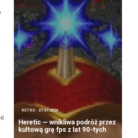
ę
RETRO
27.07.2026
uj
Heretic — wnikliwa podróż przez
kultową grę fps z lat 90-tych