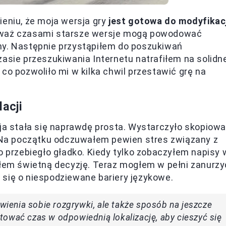
ieniu, że moja wersja gry
jest gotowa do modyfikacj
ieważ czasami starsze wersje mogą powodować
hy. Następnie przystąpiłem do poszukiwań
zasie przeszukiwania Internetu natrafiłem na solidn
co pozwoliło mi w kilka chwil przestawić grę na
acji
cja stała się naprawdę prosta. Wystarczyło skopiow
 Na początku odczuwałem pewien stres związany z
o przebiegło gładko. Kiedy tylko zobaczyłem napisy 
ąłem świetną decyzję. Teraz mogłem w pełni zanurzy
 się o niespodziewane bariery językowe.
twienia sobie rozgrywki, ale także sposób na jeszcze
ować czas w odpowiednią lokalizację, aby cieszyć się