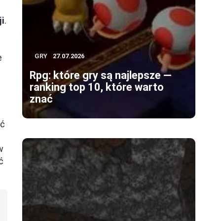
i
.
e
GRY
27.07.2026
Rpg: które gry są najlepsze —
ranking top 10, które warto
znać
ać
w
ć