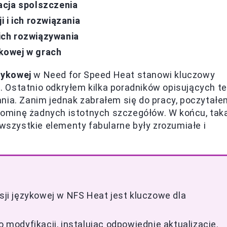
acja spolszczenia
 i ich rozwiązania
ich rozwiązywania
ykowej w grach
ęzykowej
w Need for Speed Heat stanowi kluczowy
rą. Ostatnio odkryłem kilka poradników opisujących t
nia. Zanim jednak zabrałem się do pracy, poczytał
e pominę żadnych istotnych szczegółów. W końcu, tak
 wszystkie elementy fabularne były zrozumiałe i
rsji językowej w NFS Heat jest kluczowe dla
o modyfikacji, instalując odpowiednie aktualizacje.