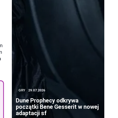
en
em
a
GRY
29.07.2026
Dune Prophecy odkrywa
początki Bene Gesserit w nowej
adaptacji sf