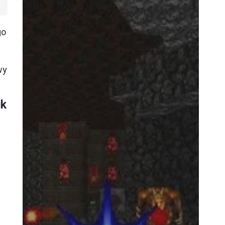
go
wy
ik