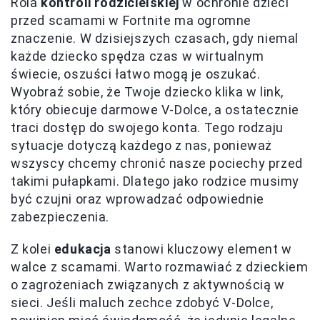
Rola
kontroli rodzicielskiej
w ochronie dzieci
przed scamami w Fortnite ma ogromne
znaczenie. W dzisiejszych czasach, gdy niemal
każde dziecko spędza czas w wirtualnym
świecie, oszuści łatwo mogą je oszukać.
Wyobraź sobie, że Twoje dziecko klika w link,
który obiecuje darmowe V-Dolce, a ostatecznie
traci dostęp do swojego konta. Tego rodzaju
sytuacje dotyczą każdego z nas, ponieważ
wszyscy chcemy chronić nasze pociechy przed
takimi pułapkami. Dlatego jako rodzice musimy
być czujni oraz wprowadzać odpowiednie
zabezpieczenia.
Z kolei
edukacja
stanowi kluczowy element w
walce z scamami. Warto rozmawiać z dzieckiem
o zagrożeniach związanych z aktywnością w
sieci. Jeśli maluch zechce zdobyć V-Dolce,