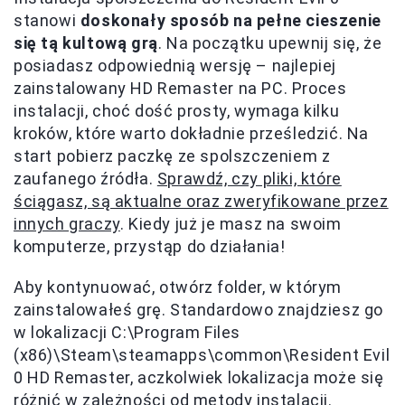
stanowi
doskonały sposób na pełne cieszenie
się tą kultową grą
. Na początku upewnij się, że
posiadasz odpowiednią wersję – najlepiej
zainstalowany HD Remaster na PC. Proces
instalacji, choć dość prosty, wymaga kilku
kroków, które warto dokładnie prześledzić. Na
start pobierz paczkę ze spolszczeniem z
zaufanego źródła.
Sprawdź, czy pliki, które
ściągasz, są aktualne oraz zweryfikowane przez
innych graczy
. Kiedy już je masz na swoim
komputerze, przystąp do działania!
Aby kontynuować, otwórz folder, w którym
zainstalowałeś grę. Standardowo znajdziesz go
w lokalizacji C:\Program Files
(x86)\Steam\steamapps\common\Resident Evil
0 HD Remaster, aczkolwiek lokalizacja może się
różnić w zależności od metody instalacji.