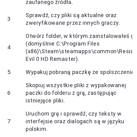
zaufanego źródła.
Sprawdź, czy pliki są aktualne oraz
3
zweryfikowane przez innych graczy.
Otwórz folder, w którym zainstalowałeś gr
(domyślnie C:\Program Files
4
(x86)\Steam\steamapps\common\Reside
Evil 0 HD Remaster).
5
Wypakuj pobraną paczkę ze spolszczenie
Skopiuj wszystkie pliki z wypakowanej
6
paczki do folderu z grą, zastępując
istniejące pliki.
Uruchom grę i sprawdź, czy teksty w
7
interfejsie oraz dialogach są w języku
polskim.