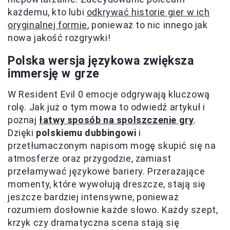
każdemu, kto lubi
odkrywać historie gier w ich
oryginalnej formie
, ponieważ to nic innego jak
nowa jakość rozgrywki!
Polska wersja językowa zwiększa
immersję w grze
W Resident Evil 0 emocje odgrywają kluczową
rolę. Jak już o tym mowa to odwiedź artykuł i
poznaj
łatwy sposób na spolszczenie gry
.
Dzięki
polskiemu dubbingowi
i
przetłumaczonym napisom mogę skupić się na
atmosferze oraz przygodzie, zamiast
przełamywać językowe bariery. Przerażające
momenty, które wywołują dreszcze, stają się
jeszcze bardziej intensywne, ponieważ
rozumiem dosłownie każde słowo. Każdy szept,
krzyk czy dramatyczna scena stają się