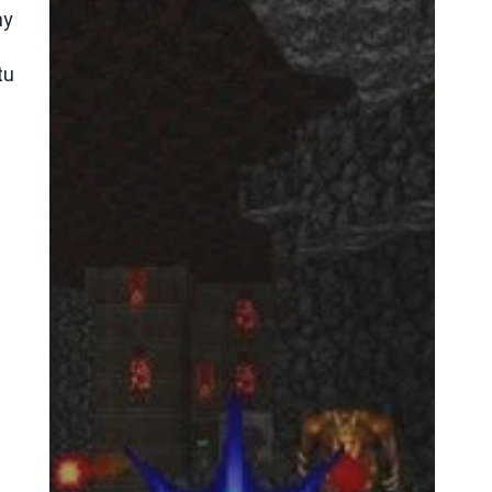
ny
tu