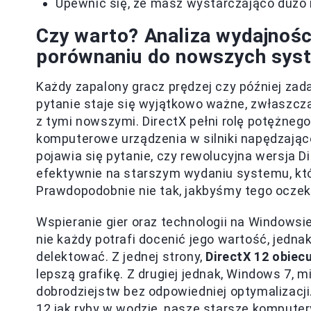
Upewnić się, że masz wystarczająco dużo 
Czy warto? Analiza wydajnośc
porównaniu do nowszych sy
Każdy zapalony gracz prędzej czy później zada
pytanie staje się wyjątkowo ważne, zwłaszc
z tymi nowszymi. DirectX pełni rolę potężneg
komputerowe urządzenia w silniki napędzając
pojawia się pytanie, czy rewolucyjna wersja D
efektywnie na starszym wydaniu systemu, kt
Prawdopodobnie nie tak, jakbyśmy tego oczekiw
Wspieranie gier oraz technologii na Windowsi
nie każdy potrafi docenić jego wartość, jedna
delektować. Z jednej strony,
DirectX 12 obiec
lepszą grafikę. Z drugiej jednak, Windows 7,
dobrodziejstw bez odpowiedniej optymalizacji
12 jak ryby w wodzie, nasze starsze komputery