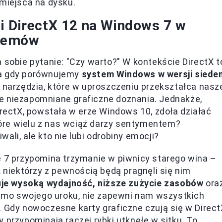
miejsca na dysku.
i DirectX 12 na Windows 7 w
stemów
 sobie pytanie: "Czy warto?" W kontekście DirectX t
za gdy porównujemy
system Windows w wersji siede
o narzędzia, które w uproszczeniu przekształca nasz
e niezapomniane graficzne doznania. Jednakże,
irectX, powstała w erze Windows 10, zdoła działać
óre wielu z nas wciąż darzy sentymentem?
ali, ale kto nie lubi odrobiny emocji?
e 7 przypomina trzymanie w piwnicy starego wina –
k niektórzy z pewnością będą pragnęli się nim
uje wysoką wydajność, niższe zużycie zasobów
ora
 mimo swojego uroku, nie zapewni nam wszystkich
. Gdy nowoczesne karty graficzne czują się w Direct
 przypominają raczej rybki utknęłe w sitku. To