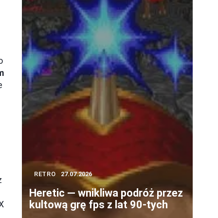
o
m
e
RETRO
27.07.2026
z
Heretic — wnikliwa podróż przez
kultową grę fps z lat 90-tych
X