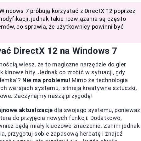
 Windows 7 próbują korzystać z DirectX 12 poprzez
dyfikacji, jednak takie rozwiązania są często
lemów, co sprawia, że użytkownicy powinni być
wać DirectX 12 na Windows 7
wnością wiesz, że to magiczne narzędzie do gier
k kinowe hity. Jednak co zrobić w sytuacji, gdy
ódemka"?
Nie ma problemu!
Mimo że technologia
ych wersjach systemu, istnieją kreatywne sztuczki,
owe. Zaczynajmy naszą przygodę!
ajnowe aktualizacje
dla swojego systemu, ponieważ
era do przyjęcia nowych funkcji. Dodatkowo,
ównież będą miały kluczowe znaczenie. Zanim jednak
a, przygotuj sobie zapasową herbatę i znajdź