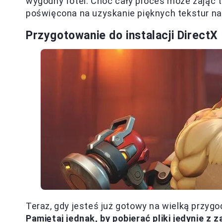
wygodny fotel. Choć cały proces może zająć tr
poświęcona na uzyskanie pięknych tekstur na
Przygotowanie do instalacji DirectX
Teraz, gdy jesteś już gotowy na wielką przyg
Pamiętaj jednak, by pobierać pliki jedynie z 