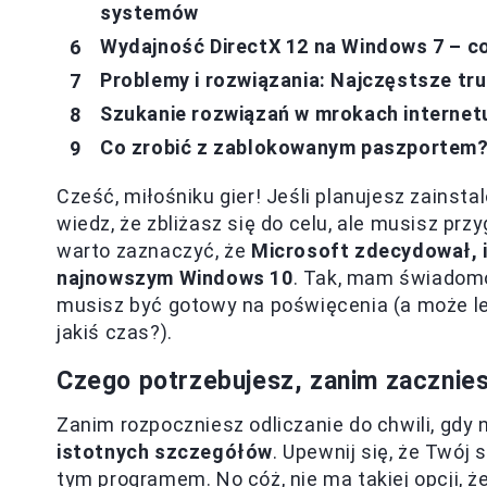
systemów
Wydajność DirectX 12 na Windows 7 – c
Problemy i rozwiązania: Najczęstsze tru
Szukanie rozwiązań w mrokach internet
Co zrobić z zablokowanym paszportem
Cześć, miłośniku gier! Jeśli planujesz zainst
wiedz, że zbliżasz się do celu, ale musisz pr
warto zaznaczyć, że
Microsoft zdecydował, i
najnowszym Windows 10
. Tak, mam świadomoś
musisz być gotowy na poświęcenia (a może le
jakiś czas?).
Czego potrzebujesz, zanim zacznie
Zanim rozpoczniesz odliczanie do chwili, gdy n
istotnych szczegółów
. Upewnij się, że Twój
tym programem. No cóż, nie ma takiej opcji, ż