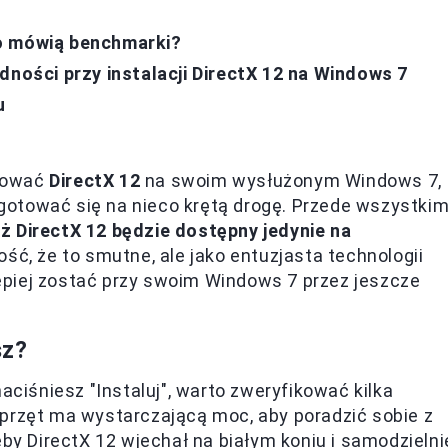
o mówią benchmarki?
dności przy instalacji DirectX 12 na Windows 7
u
?
alować
DirectX 12
na swoim wysłużonym Windows 7,
zygotować się na nieco krętą drogę. Przede wszystki
ż DirectX 12 będzie dostępny jedynie na
ć, że to smutne, ale jako entuzjasta technologii
piej zostać przy swoim Windows 7 przez jeszcze
sz?
aciśniesz "Instaluj", warto zweryfikować kilka
 sprzęt ma wystarczającą moc, aby poradzić sobie z
eby DirectX 12 wjechał na białym koniu i samodzielni