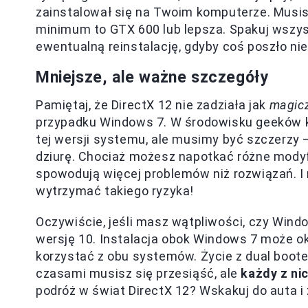
zainstalował się na Twoim komputerze. Musis
minimum to GTX 600 lub lepsza. Spakuj wszyst
ewentualną reinstalację, gdyby coś poszło nie
Mniejsze, ale ważne szczegóły
Pamiętaj, że DirectX 12 nie zadziała jak
magicz
przypadku Windows 7. W środowisku geeków kr
tej wersji systemu, ale musimy być szczerzy 
dziurę. Chociaż możesz napotkać różne modyfik
spowodują więcej problemów niż rozwiązań. I 
wytrzymać takiego ryzyka!
Oczywiście, jeśli masz wątpliwości, czy Windo
wersję 10. Instalacja obok Windows 7 może o
korzystać z obu systemów. Życie z dual bo
czasami musisz się przesiąść, ale
każdy z ni
podróż w świat DirectX 12? Wskakuj do auta i