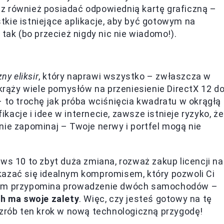
z również posiadać odpowiednią kartę graficzną –
kie istniejące aplikacje, aby być gotowym na
 tak (bo przecież nigdy nic nie wiadomo!).
ny eliksir
, który naprawi wszystko – zwłaszcza w
ąży wiele pomysłów na przeniesienie DirectX 12 d
– to trochę jak próba wciśnięcia kwadratu w okrągłą
acje i idee w internecie, zawsze istnieje ryzyko, że
nie zapominaj – Twoje nerwy i portfel mogą nie
ws 10 to zbyt duża zmiana, rozważ zakup licencji na
kazać się idealnym kompromisem, który pozwoli Ci
otem przypomina prowadzenie dwóch samochodów –
ch ma swoje zalety
. Więc, czy jesteś gotowy na tę
 zrób ten krok w nową technologiczną przygodę!