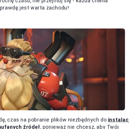
ochę czasu, nie przejmuj się - każda chwila
prawdę jest warta zachodu!
odę, czas na pobranie plików niezbędnych do
instalacj
zaufanych źródeł
, ponieważ nie chcesz, aby Twój