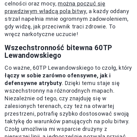
celności oraz mocy,
można poczuć się
prawdziwym władcą pola bitwy
, a każdy oddany
strzał napełnia mnie ogromnym zadowoleniem,
gdy widzę, jak przeciwnik traci zdrowie. To
wręcz narkotyczne uczucie!
Wszechstronność bitewna 60TP
Lewandowskiego
Co ważne, 60TP Lewandowskiego to czołg, który
łączy w sobie zarówno ofensywne, jak i
defensywne atrybuty
. Dzięki temu staje się
wszechstronny na różnorodnych mapach.
Niezależnie od tego, czy znajduję się w
zalesionych terenach, czy też na otwartej
przestrzeni, potrafię szybko dostosować swoją
taktykę do warunków panujących na polu bitwy.
Czołg umożliwia mi wsparcie drużyny z
pierwszej linii, a jednocześnie pozwala przyjąć