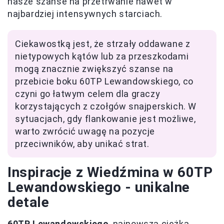
nasze szanse na przetrwanie nawet w
najbardziej intensywnych starciach.
Ciekawostką jest, że strzały oddawane z
nietypowych kątów lub za przeszkodami
mogą znacznie zwiększyć szanse na
przebicie boku 60TP Lewandowskiego, co
czyni go łatwym celem dla graczy
korzystających z czołgów snajperskich. W
sytuacjach, gdy flankowanie jest możliwe,
warto zwrócić uwagę na pozycje
przeciwników, aby unikać strat.
Inspiracje z Wiedźmina w 60TP
Lewandowskiego - unikalne
detale
60TP Lewandowskiego
, najnowsza ciężka