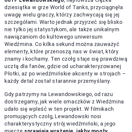
dziesiątka w grze World of Tanks, przyciągnęła
uwagę wielu graczy, którzy zachwycają się jej
szczegółami. Warto jednak przyjrzeć się blisko
nie tylko jej statystykom, ale także unikalnym
nawiązaniom do kultowego uniwersum
Wiedźmina. Co kilka sekund można zauważyć
elementy, które przenoszą nas w świat, który
znamy i kochamy. Ten czołg staje się prawdziwą
ucztą dla fanów, gdzie od ucharakteryzowanej
Płotki, aż po wiedźmińskie akcenty w strojach –
każdy detal został starannie przemyślany.
Gdy patrzymy na Lewandowskiego, od razu
dostrzegamy, jak wiele smaczków z Wiedźmina
udało się wpleść w ten projekt. W filmikach
promujących czołg, Lewandowski nosi
charakterystyczny strój wiedźmiński, a jego
miecze
sprawiają wrażenie, jakby mogły