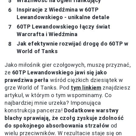
Wrażliwość na ogień flankujący
Inspiracje z Wiedźmina w 60TP
Lewandowskiego - unikalne detale
60TP Lewandowskiego łączy świat
Warcrafta i Wiedźmina
Jak efektywnie rozwijać drogę do 60TP w
World of Tanks
Jako miłośnik gier czołgowych, muszę przyznać,
że
60TP Lewandowskiego jawi się jako
prawdziwa perła
wśród ciężkich dziesiątek w
grze World of Tanks. Pod
tym linkiem
znajdziesz
artykuł, w którym o tym wspominamy. Co
najbardziej mnie urzeka? Imponująca
konstrukcja pancerza!
Dodatkowe warstwy
blachy sprawiają, że czołg zyskuje zdolność
do spokojnego absorbowania strzałów
od
wielu przeciwników. W rezultacie staje się on