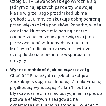
Czołg 60TP Lewandowskiego wyróżnia się
jednym z najlepszych pancerzy w swojej
klasie w grze. Jego przedni kadłub ma
grubość 200 mm, co skutkuje dobrą ochroną
przed większością pocisków. Ponadto, wieża
oraz inne kluczowe miejsca są dobrze
opancerzone, co znacząco zwiększa jego
przeżywalność w trudnych sytuacjach.
Możliwość odbicia strzałów sprawia, że
czołg doskonale pełni rolę wsparcia dla
drużyny.
Wysoka mobilność jak na ciężki czołg
Choć 60TP należy do ciężkich czołgów,
zaskakuje swoją mobilnością. Z maksymalną
prędkością wynoszącą 40 km/h, potrafi
błyskawicznie zmieniać pozycje na mapie, co
pozwala efektywnie reagować na
dynamiczną sytuację na froncie. To jeden z