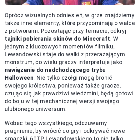
Oprócz wizualnych odniesień, w grze znajdziemy
także inne elementy, które przypominają o walce
z potworami. Pozostając przy temacie, odkryj
tajniki pobierania skinów do Minecraft
. W
jednym z kluczowych momentów filmiku,
Lewandowski staje do walki z przerażającym
monstrum, co wielu graczy interpretuje jako
nawiązanie do nadchodzącego trybu
Halloween
. Nie tylko czołgi mogą bronić
swojego królestwa, ponieważ także gracze,
czując się jak prawdziwi wiedźmini, będą gotowi
do boju w tej mechanicznej wersji swojego
ulubionego uniwersum.
Wobec tego wszystkiego, odczuwamy
pragnienie, by wrócić do gry i odkrywać nowe
smaczki. 60TP Lewandowskiego to nie tylko