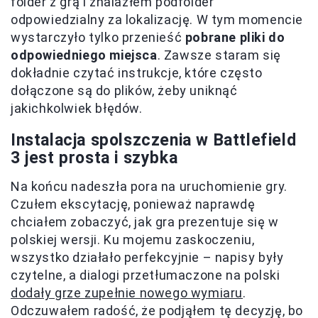
folder z grą i znalazłem podfolder
odpowiedzialny za lokalizację. W tym momencie
wystarczyło tylko przenieść
pobrane pliki do
odpowiedniego miejsca
. Zawsze staram się
dokładnie czytać instrukcje, które często
dołączone są do plików, żeby uniknąć
jakichkolwiek błędów.
Instalacja spolszczenia w Battlefield
3 jest prosta i szybka
Na końcu nadeszła pora na uruchomienie gry.
Czułem ekscytację, ponieważ naprawdę
chciałem zobaczyć, jak gra prezentuje się w
polskiej wersji. Ku mojemu zaskoczeniu,
wszystko działało perfekcyjnie – napisy były
czytelne, a dialogi przetłumaczone na polski
dodały grze zupełnie nowego wymiaru
.
Odczuwałem radość, że podjąłem tę decyzję, bo