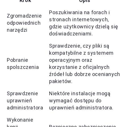
Krok
Opis
Poszukiwania na forach i
Zgromadzenie
stronach internetowych,
odpowiednich
gdzie użytkownicy dzielą się
narzędzi
doświadczeniami.
Sprawdzenie, czy pliki są
kompatybilne z systemem
Pobranie
operacyjnym oraz
spolszczenia
korzystanie z oficjalnych
źródeł lub dobrze ocenianych
pakietów.
Sprawdzenie
Niektóre instalacje mogą
uprawnień
wymagać dostępu do
administratora
uprawnień administratora.
Wykonanie
kopii
Bezpieczne zabezpieczenie