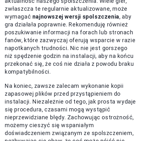
aktualność naszego spolszczenia. Wiele gier,
zwłaszcza te regularnie aktualizowane, może
wymagać
najnowszej wersji spolszczenia
, aby
gra działała poprawnie. Rekomenduję również
poszukiwanie informacji na forach lub stronach
fanów, które zazwyczaj oferują wsparcie w razie
napotkanych trudności. Nic nie jest gorszego
niż spędzenie godzin na instalacji, aby na końcu
przekonać się, że coś nie działa z powodu braku
kompatybilności.
Na koniec, zawsze zalecam wykonanie kopii
zapasowej plików przed przystąpieniem do
instalacji. Niezależnie od tego, jak prosta wydaje
się procedura, czasami mogą wystąpić
nieprzewidziane błędy. Zachowując ostrożność,
możemy cieszyć się wspaniałym
doświadczeniem związanym ze spolszczeniem,
pozbywając się obaw, że coś może pójść nie