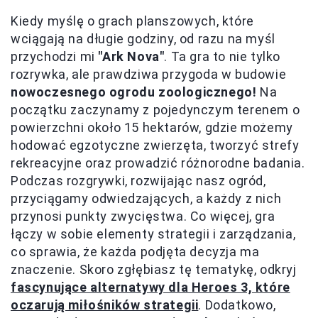
Kiedy myślę o grach planszowych, które
wciągają na długie godziny, od razu na myśl
przychodzi mi
"Ark Nova"
. Ta gra to nie tylko
rozrywka, ale prawdziwa przygoda w budowie
nowoczesnego ogrodu zoologicznego!
Na
początku zaczynamy z pojedynczym terenem o
powierzchni około 15 hektarów, gdzie możemy
hodować egzotyczne zwierzęta, tworzyć strefy
rekreacyjne oraz prowadzić różnorodne badania.
Podczas rozgrywki, rozwijając nasz ogród,
przyciągamy odwiedzających, a każdy z nich
przynosi punkty zwycięstwa. Co więcej, gra
łączy w sobie elementy strategii i zarządzania,
co sprawia, że każda podjęta decyzja ma
znaczenie. Skoro zgłębiasz tę tematykę, odkryj
fascynujące alternatywy dla Heroes 3, które
oczarują miłośników strategii
. Dodatkowo,