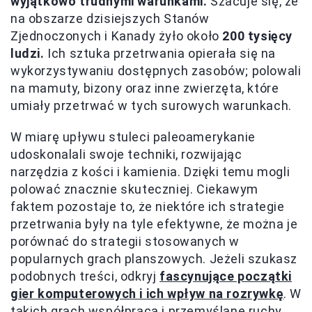
wyjątkowo trudnymi warunkami.
Szacuje się, że
na obszarze dzisiejszych Stanów
Zjednoczonych i Kanady żyło około
200 tysięcy
ludzi.
Ich sztuka przetrwania opierała się na
wykorzystywaniu dostępnych zasobów; polowali
na mamuty, bizony oraz inne zwierzęta, które
umiały przetrwać w tych surowych warunkach.
W miarę upływu stuleci paleoamerykanie
udoskonalali swoje techniki, rozwijając
narzędzia z kości i kamienia. Dzięki temu mogli
polować znacznie skuteczniej. Ciekawym
faktem pozostaje to, że niektóre ich strategie
przetrwania były na tyle efektywne, że można je
porównać do strategii stosowanych w
popularnych grach planszowych. Jeżeli szukasz
podobnych treści, odkryj
fascynujące początki
gier komputerowych i ich wpływ na rozrywkę
. W
takich grach współpraca i przemyślane ruchy