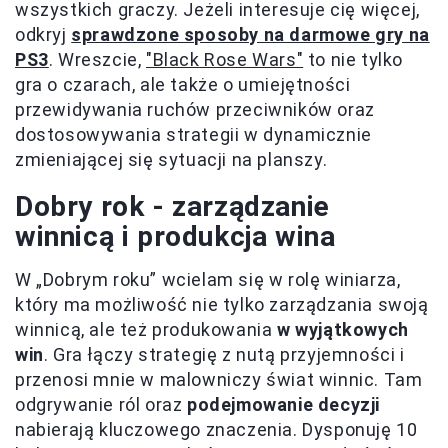
wszystkich graczy. Jeżeli interesuje cię więcej,
odkryj
sprawdzone sposoby na darmowe gry na
PS3
. Wreszcie,
"Black Rose Wars"
to nie tylko
gra o czarach, ale także o umiejętności
przewidywania ruchów przeciwników oraz
dostosowywania strategii w dynamicznie
zmieniającej się sytuacji na planszy.
Dobry rok - zarządzanie
winnicą i produkcja wina
W „Dobrym roku” wcielam się w rolę winiarza,
który ma możliwość nie tylko zarządzania swoją
winnicą, ale też produkowania
w wyjątkowych
win
. Gra łączy strategię z nutą przyjemności i
przenosi mnie w malowniczy świat winnic. Tam
odgrywanie ról oraz
podejmowanie decyzji
nabierają kluczowego znaczenia. Dysponuję 10