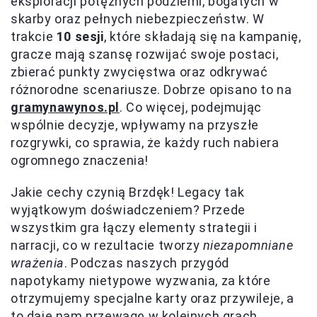
eksploracji potężnych podziemi, bogatych w
skarby oraz pełnych niebezpieczeństw. W
trakcie
10 sesji
, które składają się na kampanię,
gracze mają szansę rozwijać swoje postaci,
zbierać punkty zwycięstwa oraz odkrywać
różnorodne scenariusze. Dobrze opisano to na
gramynawynos.pl
. Co więcej, podejmując
wspólnie decyzje, wpływamy na przyszłe
rozgrywki, co sprawia, że każdy ruch nabiera
ogromnego znaczenia!
Jakie cechy czynią Brzdęk! Legacy tak
wyjątkowym doświadczeniem? Przede
wszystkim gra łączy elementy strategii i
narracji, co w rezultacie tworzy
niezapomniane
wrażenia
. Podczas naszych przygód
napotykamy nietypowe wyzwania, za które
otrzymujemy specjalne karty oraz przywileje, a
to daje nam przewagę w kolejnych grach.