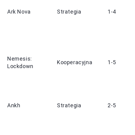
9
Ark Nova
Strategia
1-4
1
m
9
Nemesis:
Kooperacyjna
1-5
1
Lockdown
m
9
Ankh
Strategia
2-5
m