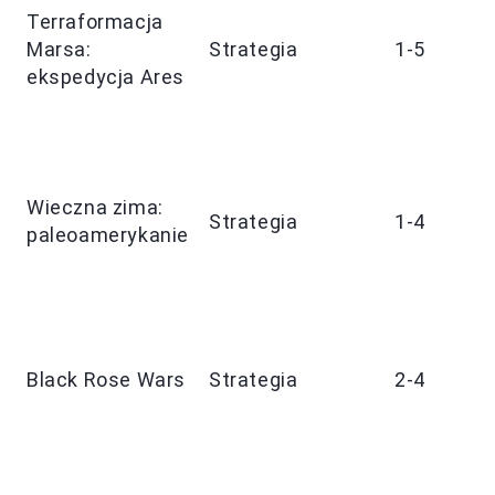
Terraformacja
9
Marsa:
Strategia
1-5
1
ekspedycja Ares
m
6
Wieczna zima:
Strategia
1-4
1
paleoamerykanie
m
6
Black Rose Wars
Strategia
2-4
1
m