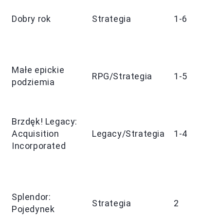
9
Dobry rok
Strategia
1-6
1
m
Małe epickie
3
RPG/Strategia
1-5
podziemia
m
Brzdęk! Legacy:
1
Acquisition
Legacy/Strategia
1-4
s
Incorporated
Splendor:
3
Strategia
2
Pojedynek
m