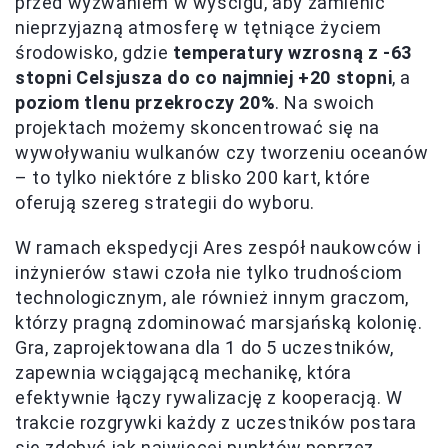
przed wyzwaniem w wyścigu, aby zamienić
nieprzyjazną atmosferę w tętniące życiem
środowisko, gdzie
temperatury wzrosną z -63
stopni Celsjusza do co najmniej +20 stopni
, a
poziom tlenu przekroczy 20%
. Na swoich
projektach możemy skoncentrować się na
wywoływaniu wulkanów czy tworzeniu oceanów
– to tylko niektóre z blisko 200 kart, które
oferują szereg strategii do wyboru.
W ramach ekspedycji Ares zespół naukowców i
inżynierów stawi czoła nie tylko trudnościom
technologicznym, ale również innym graczom,
którzy pragną zdominować marsjańską kolonię.
Gra, zaprojektowana dla 1 do 5 uczestników,
zapewnia wciągającą mechanikę, która
efektywnie łączy rywalizację z kooperacją. W
trakcie rozgrywki każdy z uczestników postara
się zdobyć jak najwięcej punktów poprzez