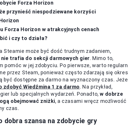
dobycie Forza Horizon
e przynieść niespodziewane korzyści
 Horizon
u Forza Horizon w atrakcyjnych cenach
ić i czy to działa?
 na Steamie może być dość trudnym zadaniem,
nie trafia do sekcji darmowych gier
. Mimo to,
m pomóc w jej zdobyciu. Po pierwsze, warto regularn
e przez Steam, ponieważ często zdarzają się okres
ogą być dostępne za darmo na wyznaczony czas. Jeżel
wo zdobyć Wiedźmina 1 za darmo
. Na przykład,
gier lub specjalnych wydarzeń. Ponadto,
w dobrze
mogą obejmować zniżki
, a czasami wręcz możliwość
ny czas.
o dobra szansa na zdobycie gry