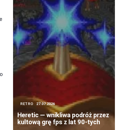
e
ko
RETRO
27.07.2026
Heretic — wnikliwa podróż przez
kultową grę fps z lat 90-tych