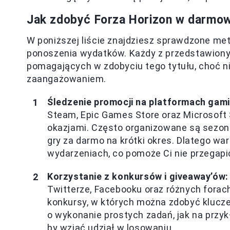
Jak zdobyć Forza Horizon w darmo
W poniższej liście znajdziesz sprawdzone met
ponoszenia wydatków. Każdy z przedstawionyc
pomagających w zdobyciu tego tytułu, choć n
zaangażowaniem.
Śledzenie promocji na platformach gam
Steam, Epic Games Store oraz Microsoft 
okazjami. Często organizowane są sezo
gry za darmo na krótki okres. Dlatego wa
wydarzeniach, co pomoże Ci nie przegapić
Korzystanie z konkursów i giveaway’ów:
Twitterze, Facebooku oraz różnych forac
konkursy, w których można zdobyć klucze
o wykonanie prostych zadań, jak na przy
by wziąć udział w losowaniu.