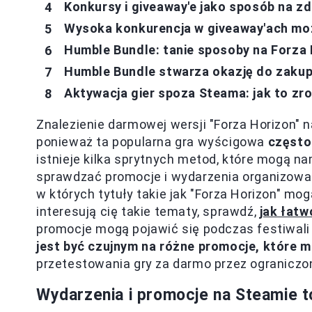
Konkursy i giveaway'e jako sposób na z
Wysoka konkurencja w giveaway'ach moż
Humble Bundle: tanie sposoby na Forza
Humble Bundle stwarza okazję do zakup
Aktywacja gier spoza Steama: jak to zrob
Znalezienie darmowej wersji "Forza Horizon"
ponieważ ta popularna gra wyścigowa
często 
istnieje kilka sprytnych metod, które mogą na
sprawdzać promocje i wydarzenia organizowan
w których tytuły takie jak "Forza Horizon" m
interesują cię takie tematy, sprawdź,
jak łat
promocje mogą pojawić się podczas festiwali 
jest być czujnym na różne promocje, które 
przetestowania gry za darmo przez ograniczo
Wydarzenia i promocje na Steamie t