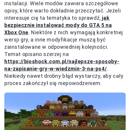
instalacji. Wiele modów zawiera szczegółowe
opisy, które warto dokładnie przeczytać. Jeżeli
interesuje cię ta tematyka to sprawdź,
jak
bezpiecznie instalować mody do GTA 5 na
Xbox One
. Niektóre z nich wymagają konkretnej
wersji gry, a inne modyfikacje muszą być
zainstalowane w odpowiedniej kolejności.
Temat opisano szerzej na
https://bioshock.com.pl/najlepsze-sposoby-
na-zapisanie-gry-w-wiedzmin-3-na-ps4/
.
Niekiedy nawet drobny błąd wystarczy, aby cały
proces zakończył się niepowodzeniem.