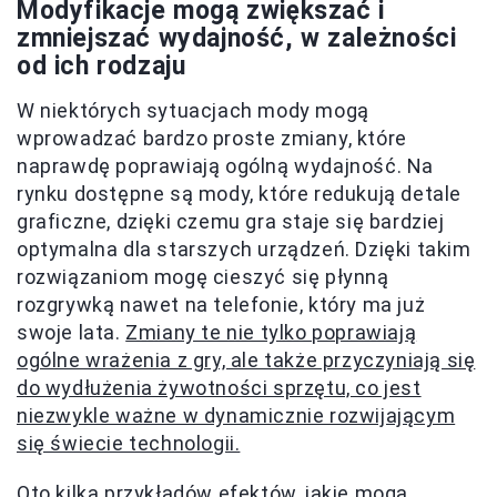
Modyfikacje mogą zwiększać i
zmniejszać wydajność, w zależności
od ich rodzaju
W niektórych sytuacjach mody mogą
wprowadzać bardzo proste zmiany, które
naprawdę poprawiają ogólną wydajność. Na
rynku dostępne są mody, które redukują detale
graficzne, dzięki czemu gra staje się bardziej
optymalna dla starszych urządzeń. Dzięki takim
rozwiązaniom mogę cieszyć się płynną
rozgrywką nawet na telefonie, który ma już
swoje lata.
Zmiany te nie tylko poprawiają
ogólne wrażenia z gry, ale także przyczyniają się
do wydłużenia żywotności sprzętu, co jest
niezwykle ważne w dynamicznie rozwijającym
się świecie technologii.
Oto kilka przykładów efektów, jakie mogą