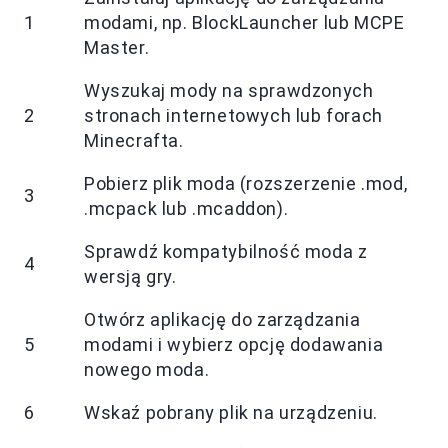
1
modami, np. BlockLauncher lub MCPE
Master.
Wyszukaj mody na sprawdzonych
2
stronach internetowych lub forach
Minecrafta.
Pobierz plik moda (rozszerzenie .mod,
3
.mcpack lub .mcaddon).
Sprawdź kompatybilność moda z
4
wersją gry.
Otwórz aplikację do zarządzania
5
modami i wybierz opcję dodawania
nowego moda.
6
Wskaź pobrany plik na urządzeniu.