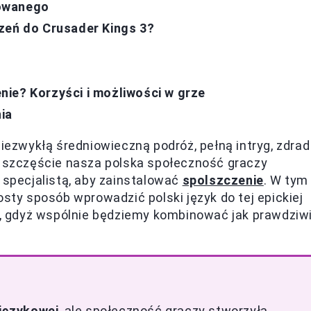
howanego
zeń do Crusader Kings 3?
ie? Korzyści i możliwości w grze
ia
niezwykłą średniowieczną podróż, pełną intryg, zdrad 
a szczęście nasza polska społeczność graczy
 specjalistą, aby zainstalować
spolszczenie
. W tym
osty sposób wprowadzić polski język do tej epickiej
óż, gdyż wspólnie będziemy kombinować jak prawdziw
 językowej
, ale społeczność graczy stworzyła