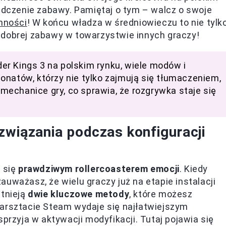
iadczenie zabawy. Pamiętaj o tym – walcz o swoje
mności
! W końcu władza w średniowieczu to nie tylk
 dobrej zabawy w towarzystwie innych graczy!
r Kings 3 na polskim rynku, wiele modów i
onatów, którzy nie tylko zajmują się tłumaczeniem,
echanice gry, co sprawia, że rozgrywka staje się
związania podczas konfiguracji
e się
prawdziwym rollercoasterem emocji
. Kiedy
uważasz, że wielu graczy już na etapie instalacji
stnieją
dwie kluczowe metody
, które możesz
Warsztacie Steam wydaje się najłatwiejszym
sprzyja w aktywacji modyfikacji. Tutaj pojawia się