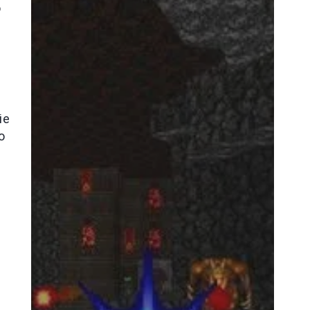
o
ie
o