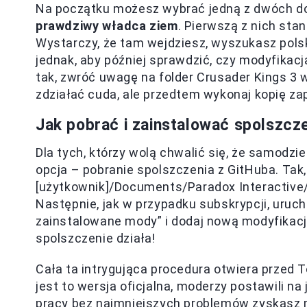
Na początku możesz wybrać jedną z dwóch d
prawdziwy władca ziem
. Pierwszą z nich st
Wystarczy, że tam wejdziesz, wyszukasz polską
jednak, aby później sprawdzić, czy modyfikacj
tak, zwróć uwagę na folder Crusader Kings 3
zdziałać cuda, ale przedtem wykonaj kopię z
Jak pobrać i zainstalować spolszcze
Dla tych, którzy wolą chwalić się, że samodzi
opcja – pobranie spolszczenia z GitHuba. Tak, 
[użytkownik]/Documents/Paradox Interactive
Następnie, jak w przypadku subskrypcji, uruc
zainstalowane mody” i dodaj nową modyfikację.
spolszczenie działa!
Cała ta intrygująca procedura otwiera przed 
jest to wersja oficjalna, moderzy postawili na 
pracy bez najmniejszych problemów zyskasz 