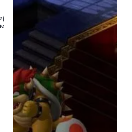
aj
ie
: