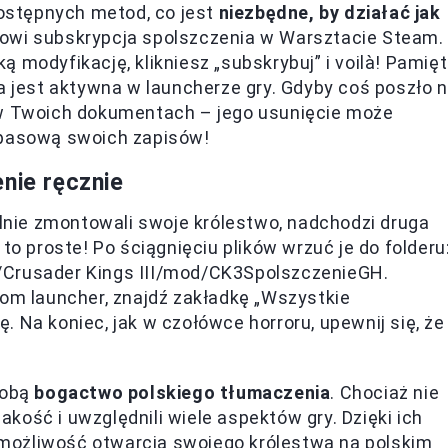
ostępnych metod, co jest
niezbędne, by działać jak
anowi subskrypcja spolszczenia w Warsztacie Steam.
 modyfikację, klikniesz „subskrybuj” i voilà! Pamięt
a jest aktywna w launcherze gry. Gdyby coś poszło n
 w Twoich dokumentach – jego usunięcie może
apasową swoich zapisów!
nie ręcznie
elnie zmontowali swoje królestwo, nadchodzi druga
to proste! Po ściągnięciu plików wrzuć je do folderu
/Crusader Kings III/mod/CK3SpolszczenieGH.
hom launcher, znajdź zakładkę „Wszystkie
 Na koniec, jak w czołówce horroru, upewnij się, że
Tobą
bogactwo polskiego tłumaczenia
. Chociaż nie
jakość i uwzględnili wiele aspektów gry. Dzięki ich
możliwość otwarcia swojego królestwa na polskim