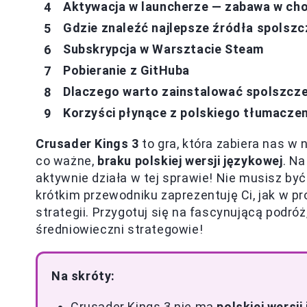
Aktywacja w launcherze — zabawa w c
Gdzie znaleźć najlepsze źródła spolszc
Subskrypcja w Warsztacie Steam
Pobieranie z GitHuba
Dlaczego warto zainstalować spolszczen
Korzyści płynące z polskiego tłumaczen
Crusader Kings 3
to gra, która zabiera nas w 
co ważne,
braku polskiej wersji językowej
. N
aktywnie działa w tej sprawie! Nie musisz być
krótkim przewodniku zaprezentuję Ci, jak w pr
strategii. Przygotuj się na fascynującą podr
średniowieczni strategowie!
Na skróty:
Crusader Kings 3 nie ma
polskiej wersji