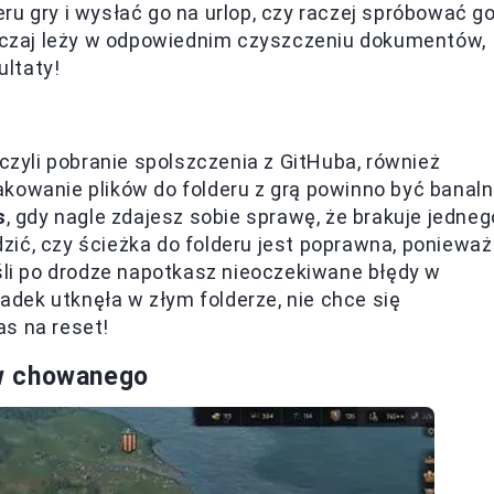
ru gry i wysłać go na urlop, czy raczej spróbować g
czaj leży w odpowiednim czyszczeniu dokumentów,
ltaty!
 czyli pobranie spolszczenia z GitHuba, również
kowanie plików do folderu z grą powinno być banaln
s
, gdy nagle zdajesz sobie sprawę, że brakuje jedneg
ić, czy ścieżka do folderu jest poprawna, ponieważ
eśli po drodze napotkasz nieoczekiwane błędy w
padek utknęła w złym folderze, nie chce się
as na reset!
w chowanego